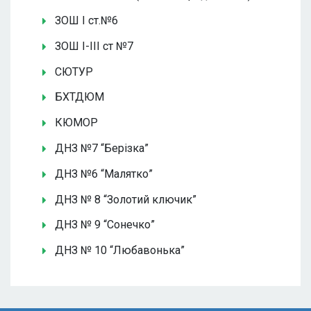
ЗОШ І ст.№6
ЗОШ І-ІІІ ст №7
СЮТУР
БХТДЮМ
КЮМОР
ДНЗ №7 “Берізка”
ДНЗ №6 “Малятко”
ДНЗ № 8 “Золотий ключик”
ДНЗ № 9 “Сонечко”
ДНЗ № 10 “Любавонька”