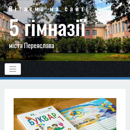
Вітаємо на сайті
5 гімназії
міста Переяслава