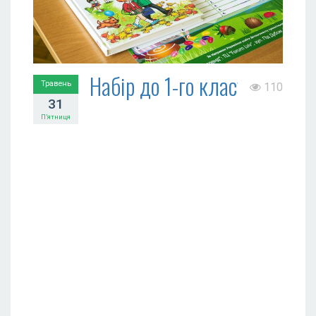
Набір до 1-го класу
Травень
110
31
П’ятниця