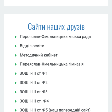
Сайти наших друзів
Переяслав-Хмельницька міська рада
Відділ освіти
Методичний кабінет
Переяслав-Хмельницька гімназія
ЗОШ І-ІІІ ст.№1
ЗОШ І-ІІІ ст.№2
ЗОШ І-ІІІ ст.№3
ЗОШ І-ІІІ ст. №4
ЗОШ І-ІІІ ст.№5 (наш попередній сайт)