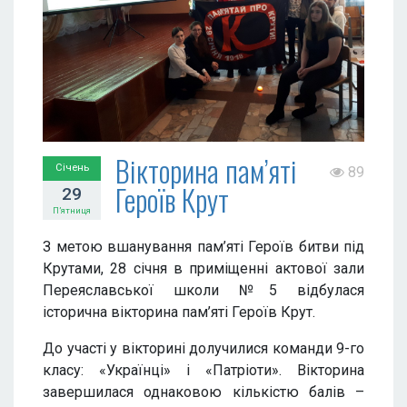
Вікторина пам’яті
Січень
89
Героїв Крут
29
П’ятниця
З метою вшанування пам’яті Героїв битви під
Крутами, 28 січня в приміщенні актової зали
Переяславської школи №5 відбулася
історична вікторина пам’яті Героїв Крут.
До участі у вікторині долучилися команди 9-го
класу: «Українці» і «Патріоти». Вікторина
завершилася однаковою кількістю балів –