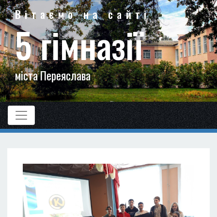
Вітаємо на сайті
5 гімназії
міста Переяслава