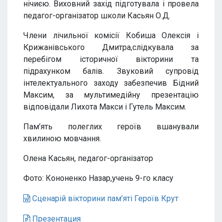
нічиєю. Виховний захід підготувала і провела
педагог-організатор школи Касьян О.Д.
Члени лічильної комісії Кобиша Олексія і
Крижанівського Дмитра,слідкувала за
перебігом історичної вікторини та
підрахунком балів. Звуковий супровід
інтелектуального заходу забезпечив Бідний
Максим, за мультимедійну презентацію
відповідали Лихота Макси і Гутель Максим.
Пам’ять полеглих героїв вшанували
хвилиною мовчання.
Олена Касьян, педагог-організатор
Фото: Кононенко Назар,учень 9-го класу
Сценарій вікторини пам’яті Героїв Крут
Презентация