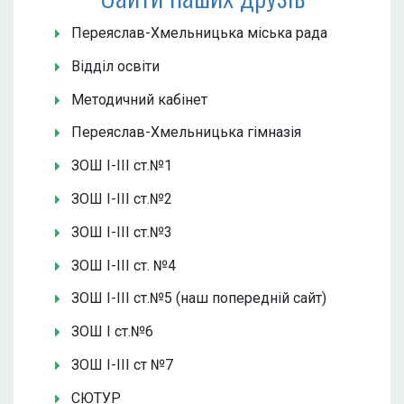
Переяслав-Хмельницька міська рада
Відділ освіти
Методичний кабінет
Переяслав-Хмельницька гімназія
ЗОШ І-ІІІ ст.№1
ЗОШ І-ІІІ ст.№2
ЗОШ І-ІІІ ст.№3
ЗОШ І-ІІІ ст. №4
ЗОШ І-ІІІ ст.№5 (наш попередній сайт)
ЗОШ І ст.№6
ЗОШ І-ІІІ ст №7
СЮТУР