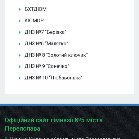
БХТДЮМ
КЮМОР
ДНЗ №7 “Берізка”
ДНЗ №6 “Малятко”
ДНЗ № 8 “Золотий ключик”
ДНЗ № 9 “Сонечко”
ДНЗ № 10 “Любавонька”
Офіційний сайт гімназії №5 міста
Переяслава