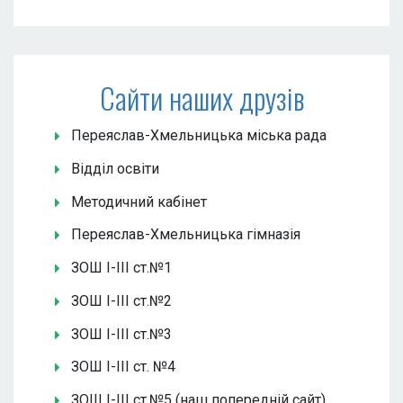
Сайти наших друзів
Переяслав-Хмельницька міська рада
Відділ освіти
Методичний кабінет
Переяслав-Хмельницька гімназія
ЗОШ І-ІІІ ст.№1
ЗОШ І-ІІІ ст.№2
ЗОШ І-ІІІ ст.№3
ЗОШ І-ІІІ ст. №4
ЗОШ І-ІІІ ст.№5 (наш попередній сайт)