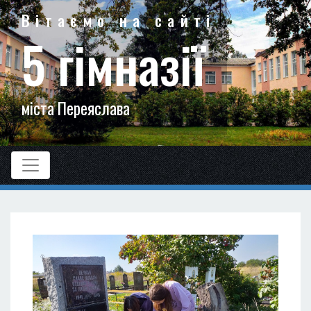
Вітаємо на сайті
5 гімназії
міста Переяслава