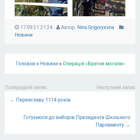
17.09.21 21:24
Автор:
Nina Grigoryevna
Новини
Головна
»
Новини
»
Операція «Братня могила»
Попередній запис
Наступний запис
← Переяславу 1114 років
Готуємося до виборів Президента Шкільного
Парламенту →