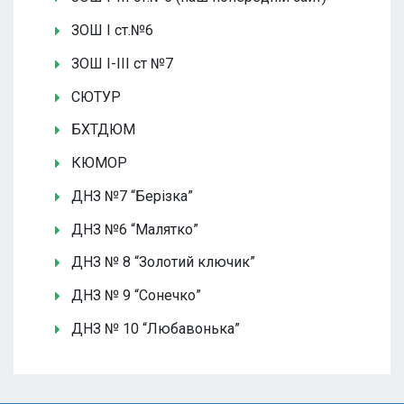
ЗОШ І ст.№6
ЗОШ І-ІІІ ст №7
СЮТУР
БХТДЮМ
КЮМОР
ДНЗ №7 “Берізка”
ДНЗ №6 “Малятко”
ДНЗ № 8 “Золотий ключик”
ДНЗ № 9 “Сонечко”
ДНЗ № 10 “Любавонька”