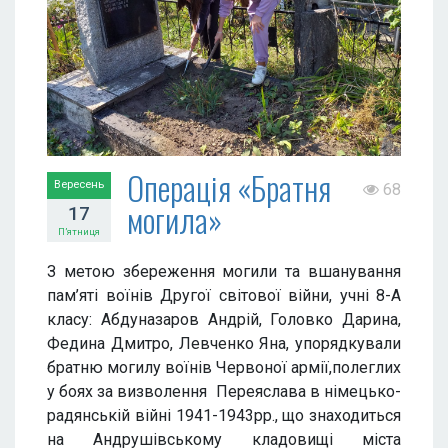
Операція «Братня
Вересень
68
могила»
17
П’ятниця
З метою збереження могили та вшанування
пам’яті воїнів Другої світової війни, учні 8-А
класу: Абдуназаров Андрій, Головко Дарина,
Федина Дмитро, Левченко Яна, упорядкували
братню могилу воїнів Червоної армії,полеглих
у боях за визволення Переяслава в німецько-
радянській війні 1941-1943рр., що знаходиться
на Андрушівському кладовищі міста