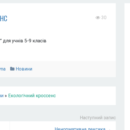
енс
30
 для учнів 5-9 класів
vna
Новини
ни
»
Екологічний кроссенс
Наступний запис
Ненормативна лексика →