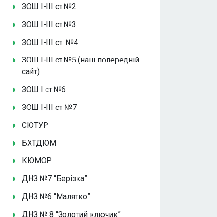
ЗОШ І-ІІІ ст.№2
ЗОШ І-ІІІ ст.№3
ЗОШ І-ІІІ ст. №4
ЗОШ І-ІІІ ст.№5 (наш попередній
сайт)
ЗОШ І ст.№6
ЗОШ І-ІІІ ст №7
СЮТУР
БХТДЮМ
КЮМОР
ДНЗ №7 “Берізка”
ДНЗ №6 “Малятко”
ДНЗ № 8 “Золотий ключик”