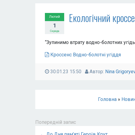
Екологічний кросс
Лютий
1
Середа
“Зупинимо втрату водно-болотних угідь”
Кроссенс Водно-болотні угіддя
30.01.23 15:50
Автор:
Nina Grigorye
Головна
»
Нови
Попередній запис
← До Дня пам’яті Героїв Крут