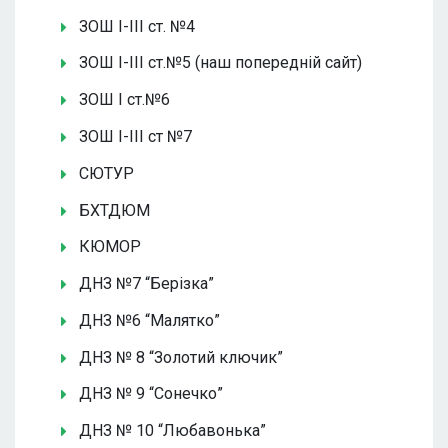
ЗОШ І-ІІІ ст. №4
ЗОШ І-ІІІ ст.№5 (наш попередній сайт)
ЗОШ І ст.№6
ЗОШ І-ІІІ ст №7
СЮТУР
БХТДЮМ
КЮМОР
ДНЗ №7 “Берізка”
ДНЗ №6 “Малятко”
ДНЗ № 8 “Золотий ключик”
ДНЗ № 9 “Сонечко”
ДНЗ № 10 “Любавонька”