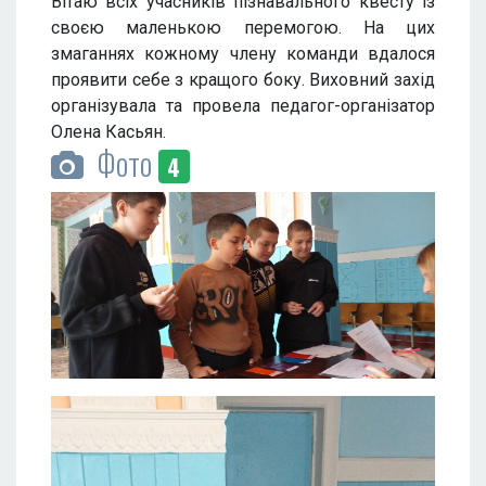
Вітаю всіх учасників пізнавального квесту із
своєю маленькою перемогою. На цих
змаганнях кожному члену команди вдалося
проявити себе з кращого боку. Виховний захід
організувала та провела педагог-організатор
Олена Касьян.
Фото
4