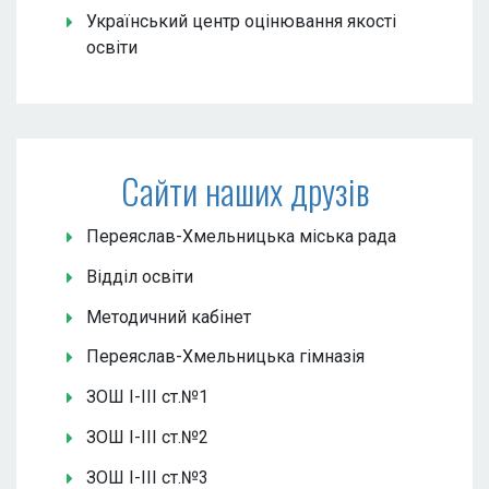
Український центр оцінювання якості
освіти
Сайти наших друзів
Переяслав-Хмельницька міська рада
Відділ освіти
Методичний кабінет
Переяслав-Хмельницька гімназія
ЗОШ І-ІІІ ст.№1
ЗОШ І-ІІІ ст.№2
ЗОШ І-ІІІ ст.№3