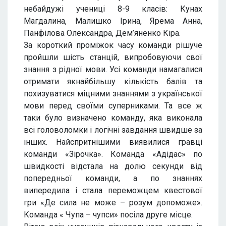
небайдужі учениці 8-9 класів: Кунах
Магдалина, Малишко Ірина, Ярема Анна,
Панфілова Олександра, Дем’яненко Кіра.
За короткий проміжок часу команди рішуче
пройшли шість станцій, випробовуючи свої
знання з рідної мови. Усі команди намагалися
отримати якнайбільшу кількість балів та
похизуватися міцними знаннями з української
мови перед своїми суперниками. Та все ж
таки було визначено команду, яка виконала
всі головоломки і логічні завдання швидше за
інших. Найспритнішими виявилися гравці
команди «Зірочка». Команда «Адідас» по
швидкості відстала на долю секунди від
попередньої команди, а по знаннях
випередила і стала переможцем квестової
гри «Де сила не може – розум допоможе».
Команда « Чупа – чупси» посіла друге місце.