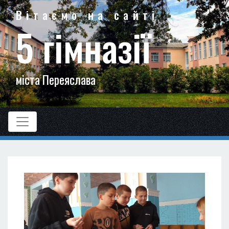
Вітаємо на сайті
5 гімназії
міста Переяслава