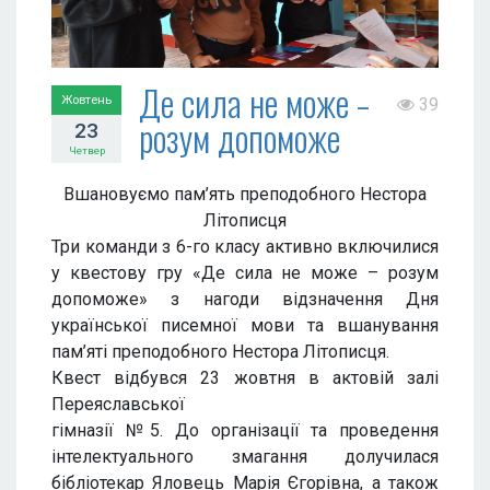
Де сила не може –
Жовтень
39
розум допоможе
23
Четвер
Вшановуємо пам’ять преподобного Нестора
Літописця
Три команди з 6-го класу активно включилися
у квестову гру «Де сила не може – розум
допоможе» з нагоди відзначення Дня
української писемної мови та вшанування
пам’яті преподобного Нестора Літописця.
Квест відбувся 23 жовтня в актовій залі
Переяславської
гімназії №5. До організації та проведення
інтелектуального змагання долучилася
бібліотекар Яловець Марія Єгорівна, а також