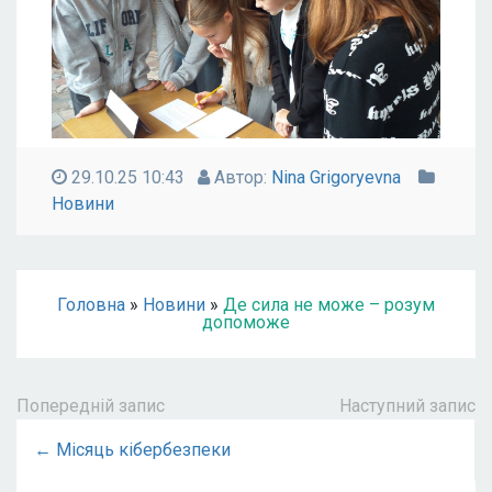
29.10.25 10:43
Автор:
Nina Grigoryevna
Новини
Головна
»
Новини
»
Де сила не може – розум
допоможе
Попередній запис
Наступний запис
← Місяць кібербезпеки