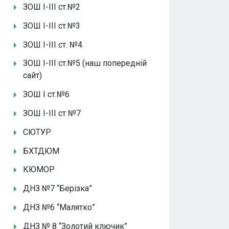
ЗОШ І-ІІІ ст.№2
ЗОШ І-ІІІ ст.№3
ЗОШ І-ІІІ ст. №4
ЗОШ І-ІІІ ст.№5 (наш попередній
сайт)
ЗОШ І ст.№6
ЗОШ І-ІІІ ст №7
СЮТУР
БХТДЮМ
КЮМОР
ДНЗ №7 “Берізка”
ДНЗ №6 “Малятко”
ДНЗ № 8 “Золотий ключик”