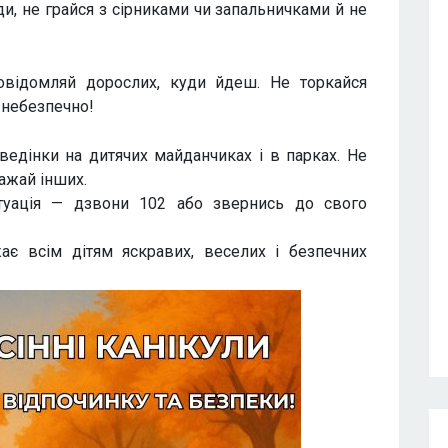
и, не грайся з сірниками чи запальничками й не
овідомляй дорослих, куди йдеш. Не торкайся
 небезпечно!
едінки на дитячих майданчиках і в парках. Не
важай інших.
уація — дзвони 102 або звернись до свого
є всім дітям яскравих, веселих і безпечних