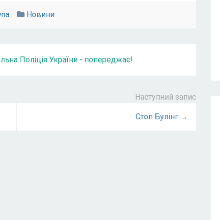
vna
Новини
ьна Поліція України - попереджає!
Наступний запис
Стоп Булінг →