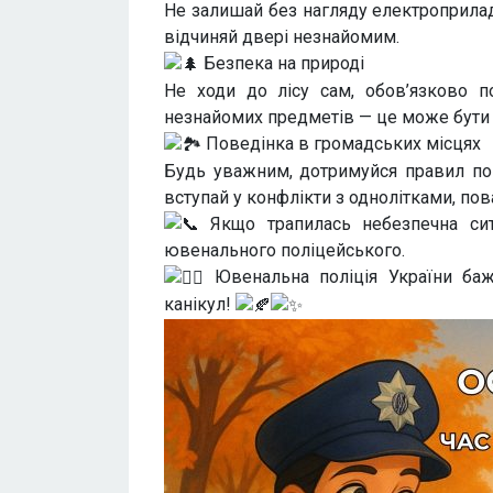
Не залишай без нагляду електроприлад
відчиняй двері незнайомим.
Безпека на природі
Не ходи до лісу сам, обов’язково п
незнайомих предметів — це може бути
Поведінка в громадських місцях
Будь уважним, дотримуйся правил пов
вступай у конфлікти з однолітками, по
Якщо трапилась небезпечна сит
ювенального поліцейського.
Ювенальна поліція України бажа
канікул!