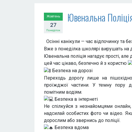
Ювенальна Поліція
Жовтень
27
Понеділок
Осінні канікули — час відпочинку та б
Вже з понеділка школярі вирушать на д
Ювенальна поліція нагадує прості, але
цей час цікаво, безпечно й з користю
Безпека на дорозі
Переходь дорогу лише на пішохідно
проїжджої частини. У темну пору д
помітним водіям.
Безпека в інтернеті
Не спілкуйся з незнайомцями онлайн,
надсилай особистих фото чи відео. Я
дорослим або звернись до поліції.
Безпека вдома