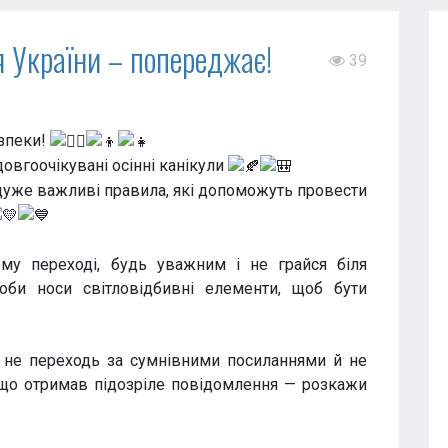
 України – попереджає!
39
езпеки!
овгоочікувані осінні канікули
 дуже важливі правила, які допоможуть провести
му переході, будь уважним і не грайся біля
оби носи світловідбивні елементи, щоб бути
 не переходь за сумнівними посиланнями й не
кщо отримав підозріле повідомлення — розкажи