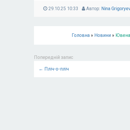
29.10.25 10:33
Автор:
Nina Grigorye
Головна
»
Новини
»
Ювенал
Попередній запис
← Пліч-о-пліч