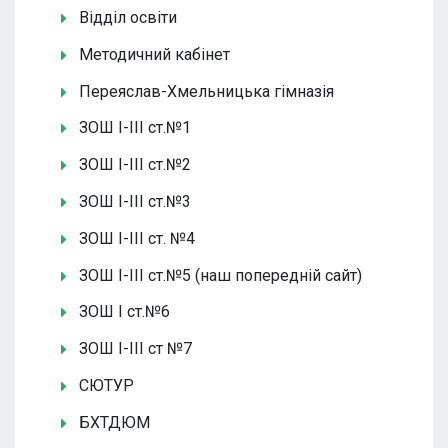
Відділ освіти
Методичний кабінет
Переяслав-Хмельницька гімназія
ЗОШ І-ІІІ ст.№1
ЗОШ І-ІІІ ст.№2
ЗОШ І-ІІІ ст.№3
ЗОШ І-ІІІ ст. №4
ЗОШ І-ІІІ ст.№5 (наш попередній сайт)
ЗОШ І ст.№6
ЗОШ І-ІІІ ст №7
СЮТУР
БХТДЮМ