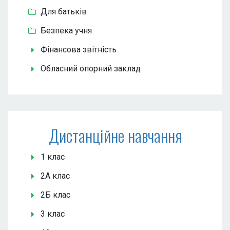
Для батьків
Безпека учня
Фінансова звітність
Обласний опорний заклад
Дистанційне навчання
1 клас
2А клас
2Б клас
3 клас