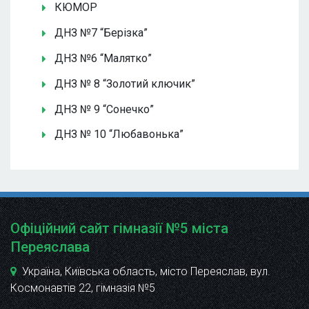
КЮМОР
ДНЗ №7 “Берізка”
ДНЗ №6 “Малятко”
ДНЗ № 8 “Золотий ключик”
ДНЗ № 9 “Сонечко”
ДНЗ № 10 “Любавонька”
Офіційний сайт гімназії №5 міста
Переяслава
Україна, Київська область, місто Переяслав, вул.
Космонавтів 22
, гімназія №5