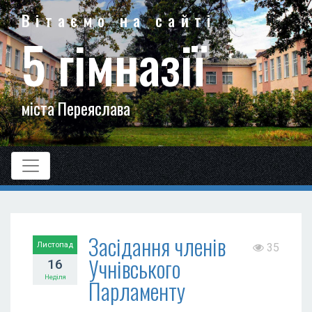
Вітаємо на сайті
5 гімназії
міста Переяслава
Засідання членів
Листопад
35
Учнівського
16
Неділя
Парламенту