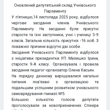
Оновлений депутатський склад Учнівського
Парламенту
У п’ятницю,14 листопада 2025 року, відбулося
чергове засідання членів Учнівського
Парламенту. На засіданні були присутні
старости та їхні заступники, учні і учениці 5-9
класів. Загальна кількість присутніх -16 осіб. З
поважної причини відсутні дві особи.
Засідання Учнівського Парламенту відбулося
з ініціативи президентки УП Малишко Ірини,
старости 9-А класу.. Організувала і провела
засідання педагог-організатор Олена Касьян.
На порядку денному вирішувалися нагальні
питання пов’язані з організацією та
подальшим успішним розвитком учнівського
самоврядування гімназії №5.
Більшою кількістю голосів депутати
проголосували за новопризначених Спікера