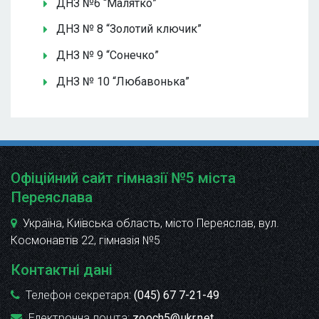
ДНЗ №6 “Малятко”
ДНЗ № 8 “Золотий ключик”
ДНЗ № 9 “Сонечко”
ДНЗ № 10 “Любавонька”
Офіційний сайт гімназії №5 міста
Переяслава
Україна, Київська область, місто Переяслав, вул.
Космонавтів 22
, гімназія №5
Контактні дані
Телефон секретаря:
(045) 67 7-21-49
Електронна пошта:
zooch5@ukr.net