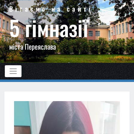
Вітаємо на сайті
5 гімназії
міста Переяслава