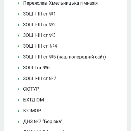
Переяслав-Хмельницька гімназія
ЗОШ І-ІІІ ст.№1
ЗОШ І-ІІІ ст.№2
ЗОШ І-ІІІ ст.№3
ЗОШ І-ІІІ ст. №4
ЗОШ І-ІІІ ст.№5 (наш попередній сайт)
ЗОШ І ст.№6
ЗОШ І-ІІІ ст №7
СЮТУР
БХТДЮМ
КЮМОР
ДНЗ №7 “Берізка”