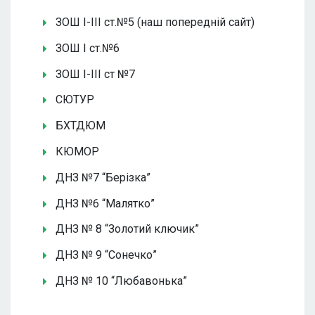
ЗОШ І-ІІІ ст.№5 (наш попередній сайт)
ЗОШ І ст.№6
ЗОШ І-ІІІ ст №7
СЮТУР
БХТДЮМ
КЮМОР
ДНЗ №7 “Берізка”
ДНЗ №6 “Малятко”
ДНЗ № 8 “Золотий ключик”
ДНЗ № 9 “Сонечко”
ДНЗ № 10 “Любавонька”