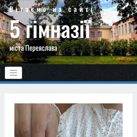
Вітаємо на сайті
5 гімназії
міста Переяслава