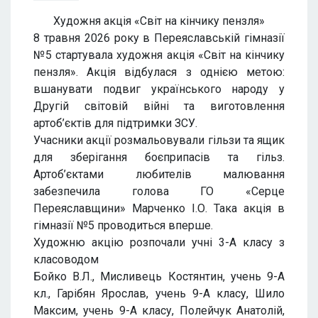
Художня акція «Світ на кінчику пензля»
8 травня 2026 року в Переяславській гімназії
№5 стартувала художня акція «Світ на кінчику
пензля». Акція відбулася з однією метою:
вшанувати подвиг українського народу у
Другій світовій війні та виготовлення
артоб’єктів для підтримки ЗСУ.
Учасники акції розмальовували гільзи та ящик
для зберігання боєприпасів та гільз.
Артоб’єктами любителів малювання
забезпечила голова ГО «Серце
Переяславщини» Марченко І.О. Така акція в
гімназії №5 проводиться вперше.
Художню акцію розпочали учні 3-А класу з
класоводом
Бойко В.Л., Мисливець Костянтин, учень 9-А
кл., Гарібян Ярослав, учень 9-А класу, Шило
Максим, учень 9-А класу, Полейчук Анатолій,