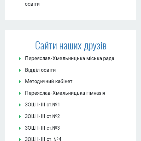
освіти
Сайти наших друзів
Переяслав-Хмельницька міська рада
Відділ освіти
Методичний кабінет
Переяслав-Хмельницька гімназія
ЗОШ І-ІІІ ст.№1
ЗОШ І-ІІІ ст.№2
ЗОШ І-ІІІ ст.№3
ЗОШ І-ІІІ ст. №4