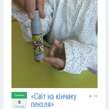
«Світ на кінчику
Травень
48
пензля»
8
П’ятниця