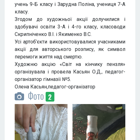
учень 9-Б класу і Зарудна Поліна, учениця 7-А
класу.
Згодом до художньої акції долучилися і
здобувачі освіти 3-А і 4-го класу, класоводи
Скрипніченко В.І. і Якименко В.С.
Усі артоб’єкти використовувалися учасниками
акції для авторського розпису, як символ
перемоги життя над смертю.
Художню акцію «Світ на кінчику пензля»
організувала і провела Касьян О.Д., педагог-
організатор гімназії №5.
Олена Касьян,педагог-організатор
Фото
2