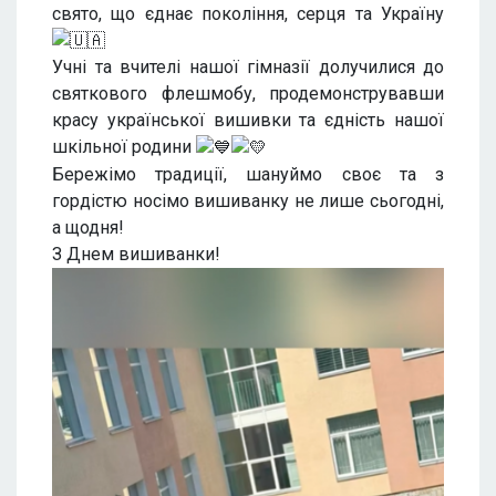
свято, що єднає покоління, серця та Україну
Учні та вчителі нашої гімназії долучилися до
святкового флешмобу, продемонструвавши
красу української вишивки та єдність нашої
шкільної родини
Бережімо традиції, шануймо своє та з
гордістю носімо вишиванку не лише сьогодні,
а щодня!
З Днем вишиванки!