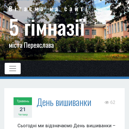
Вітаємо на сайті
5 гімназії
міста Переяслава
День вишиванки
Травень
62
21
Четвер
Сьогодні ми відзначаємо День вишиванки –