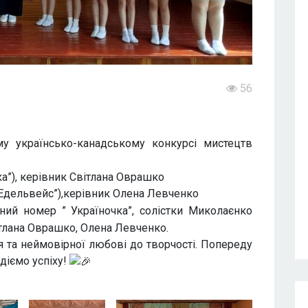
56
му українсько-канадському конкурсі мистецтв
ка”), керівник Світлана Оврашко
“Едельвейс”),керівник Олена Левченко
ний номер ” Україночка”, солістки Миколаєнко
ітлана Оврашко, Олена Левченко.
я та неймовірної любові до творчості. Попереду
діємо успіху!