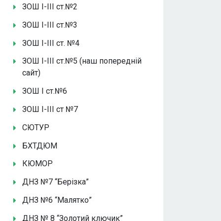
ЗОШ І-ІІІ ст.№2
ЗОШ І-ІІІ ст.№3
ЗОШ І-ІІІ ст. №4
ЗОШ І-ІІІ ст.№5 (наш попередній
сайт)
ЗОШ І ст.№6
ЗОШ І-ІІІ ст №7
СЮТУР
БХТДЮМ
КЮМОР
ДНЗ №7 “Берізка”
ДНЗ №6 “Малятко”
ДНЗ № 8 “Золотий ключик”