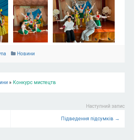
vna
Новини
ини
»
Конкурс мистецтв
Наступний запис
Підведення підсумків →