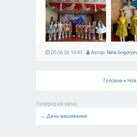
05.06.26 10:43
Автор:
Nina Grigorye
Головна
»
Нов
Попередній запис
← День вишиванки