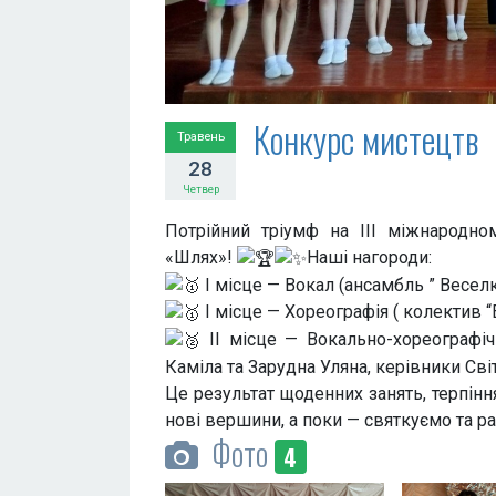
Конкурс мистецтв
Травень
28
Четвер
Потрійний тріумф на ІІІ міжнародно
«Шлях»!
Наші нагороди:
I місце — Вокал (ансамбль ” Весел
I місце — Хореографія ( колектив 
II місце — Вокально-хореографіч
Каміла та Зарудна Уляна, керівники Св
Це результат щоденних занять, терпінн
нові вершини, а поки — святкуємо та ра
Фото
4