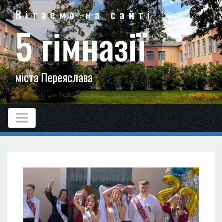
Вітаємо на сайті
5 гімназії
міста Переяслава