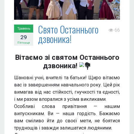
Свято Останнього
Травень
66
дзвоника!
29
П’ятниця
Вітаємо зі святом Останнього
дзвоника!
Шановні учні, вчителі та батьки! Щиро вітаємо
вас із завершенням навчального року. Цей рік
вимагав від нас стійкості, гнучкості та єдності,
і ми разом впоралися з усіма викликами.
Особливі слова привітання — нашим
випускникам. Ви — наша гордість. Бажаємо
вам сміливо йти до своєї мети, не боятися
труднощів і завжди залишатися людяними.