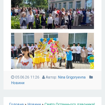
05.06.26 11:26
Автор:
Nina Grigoryevna
Новини
Головна
»
Новини
»
Свято Останнього дзвоника!