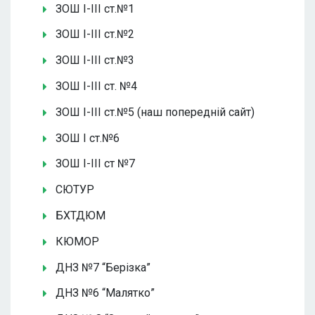
ЗОШ І-ІІІ ст.№1
ЗОШ І-ІІІ ст.№2
ЗОШ І-ІІІ ст.№3
ЗОШ І-ІІІ ст. №4
ЗОШ І-ІІІ ст.№5 (наш попередній сайт)
ЗОШ І ст.№6
ЗОШ І-ІІІ ст №7
СЮТУР
БХТДЮМ
КЮМОР
ДНЗ №7 “Берізка”
ДНЗ №6 “Малятко”