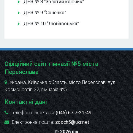
ДНЗ № 8 “Золотий ключик”
ДНЗ № 9 “Сонечко”
ДНЗ № 10 “Любавонька”
Офіційний сайт гімназії №5 міста
Переяслава
Україна, Київська область, місто Переяслав, вул.
Космонавтів 22
, гімназія №5
Контактні дані
Телефон секретаря:
(045) 67 7-21-49
Електронна пошта:
zooch5@ukr.net
© 2026 рік