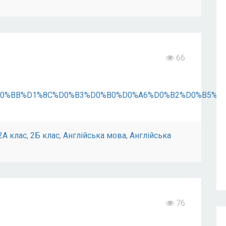
66
9E%D0%BB%D1%8C%D0%B3%D0%B0%D0%A6%D0%B2%D0%B5%
2А клас
,
2Б клас
,
Англійська мова
,
Англійська
76