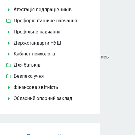
Атестація педпрацівників
Профорієнтаційне навчання
Профільне навчання
Держстандарти НУШ
Кабінет психолога
D1%82%D0%BA%D0%BE%D0%B2%D0%B0
дивитись
Для батьків
Безпека учня
Фінансова звітність
Обласний опорний заклад