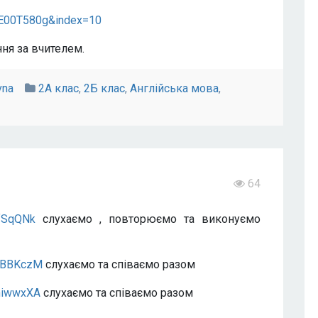
E00T580g&index=10
ння за вчителем.
vna
2А клас
,
2Б клас
,
Англійська мова
,
64
TfSqQNk
слухаємо , повторюємо та виконуємо
NYBBKczM
слухаємо та співаємо разом
hiwwxXA
слухаємо та співаємо разом