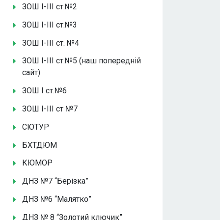
ЗОШ І-ІІІ ст.№2
ЗОШ І-ІІІ ст.№3
ЗОШ І-ІІІ ст. №4
ЗОШ І-ІІІ ст.№5 (наш попередній
сайт)
ЗОШ І ст.№6
ЗОШ І-ІІІ ст №7
СЮТУР
БХТДЮМ
КЮМОР
ДНЗ №7 “Берізка”
ДНЗ №6 “Малятко”
ДНЗ № 8 “Золотий ключик”