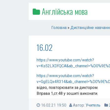
Англійська мова
Головна
»
Дистанційне навчанн
16.02
https://www.youtube.com/watch?
v=Ks52LXDfQCA&ab_channel=%D0%
https://www.youtube.com/watch?
v=GgELQx4R314&ab_channel=%D0%
відео, повторювати за диктором.
Вправа 1,ст.48 у зошиті виконати.
16.02.21 19:50
Автор:
Учитель