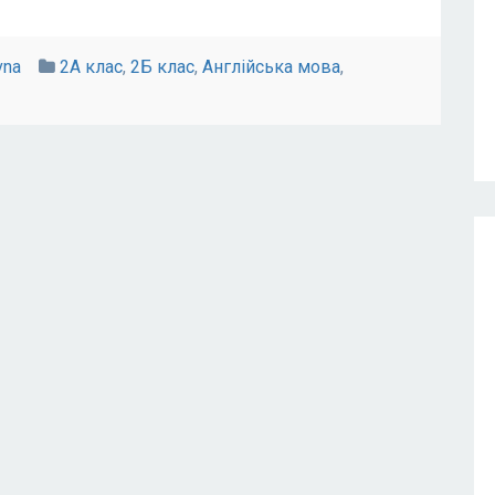
vna
2А клас
,
2Б клас
,
Англійська мова
,