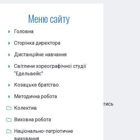
Меню сайту
Головна
Сторінка директора
Дистанційне навчання
Світлини хореографічної студії
“Едельвейс”
D1%82%D0%BA%D0%BE%D0%B2%D0%B0
Козацьке братство
Методична робота
D1%82%D0%BA%D0%BE%D0%B2%D0%B0
дивитись
Колектив
Виховна робота
Національно-патріотичне
виховання