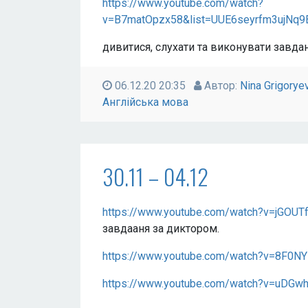
https://www.youtube.com/watch?
v=B7matOpzx58&list=UUE6seyrfm3ujNq9
дивитися, слухати та виконувати завда
06.12.20 20:35
Автор:
Nina Grigorye
Англійська мова
30.11 – 04.12
https://www.youtube.com/watch?v=jGOU
завдааня за диктором.
https://www.youtube.com/watch?v=8F0
https://www.youtube.com/watch?v=uDGw