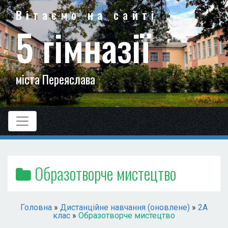
Вітаємо на сайті
5 гімназії
міста Переяслава
Образотворче мистецтво
Головна
»
Дистанційне навчання (оновлене)
»
2А
клас
»
Образотворче мистецтво