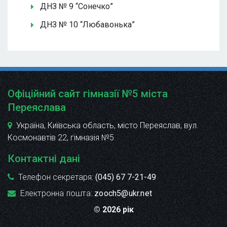
ДНЗ № 9 “Сонечко”
ДНЗ № 10 “Любавонька”
Офіційний сайт гімназії №5 міста
Переяслава
Україна, Київська область, місто Переяслав, вул.
Космонавтів 22
, гімназія №5
Контактні дані
Телефон секретаря:
(045) 67 7-21-49
Електронна пошта:
zooch5@ukr.net
© 2026 рік