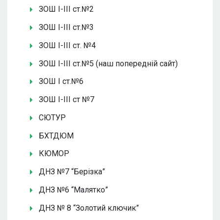
ЗОШ І-ІІІ ст.№2
ЗОШ І-ІІІ ст.№3
ЗОШ І-ІІІ ст. №4
ЗОШ І-ІІІ ст.№5 (наш попередній сайт)
ЗОШ І ст.№6
ЗОШ І-ІІІ ст №7
СЮТУР
БХТДЮМ
КЮМОР
ДНЗ №7 “Берізка”
ДНЗ №6 “Малятко”
ДНЗ № 8 “Золотий ключик”