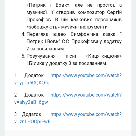
«Петрик і Вовк», але не простої, а
музичної. Її створив композитор Сергій
Прокоф’єв. В ній казкових персонажів
«зображують» музичні інструменти.
Перегляд відео Симфонічна казка ”
Петрик і Вовк” С.С. Прокоф’єва у додатку
2 за посиланням.
Розучування пісні «Киця-кицюня»
І.БІлика у додатку 3 за посиланням.
1 Додаток
https://www.youtube.com/watch?
v=ypTx6GQKO-g
2 Додаток
https://www.youtube.com/watch?
v=alvy2aB_6gw
3 Додаток
https://www.youtube.com/watch?
v=znLHOOpiEwE