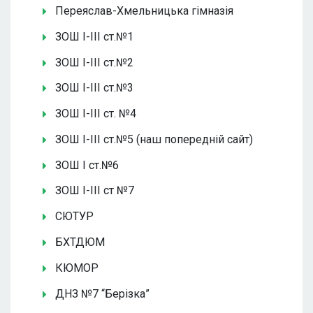
Переяслав-Хмельницька гімназія
ЗОШ І-ІІІ ст.№1
ЗОШ І-ІІІ ст.№2
ЗОШ І-ІІІ ст.№3
ЗОШ І-ІІІ ст. №4
ЗОШ І-ІІІ ст.№5 (наш попередній сайт)
ЗОШ І ст.№6
ЗОШ І-ІІІ ст №7
СЮТУР
БХТДЮМ
КЮМОР
ДНЗ №7 “Берізка”