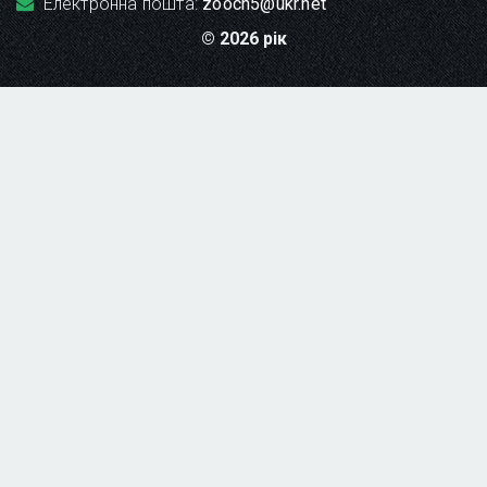
Електронна пошта:
zooch5@ukr.net
© 2026 рік