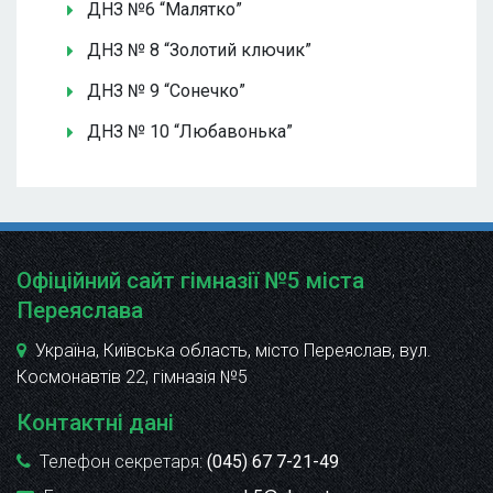
ДНЗ №6 “Малятко”
ДНЗ № 8 “Золотий ключик”
ДНЗ № 9 “Сонечко”
ДНЗ № 10 “Любавонька”
Офіційний сайт гімназії №5 міста
Переяслава
Україна, Київська область, місто Переяслав, вул.
Космонавтів 22
, гімназія №5
Контактні дані
Телефон секретаря:
(045) 67 7-21-49