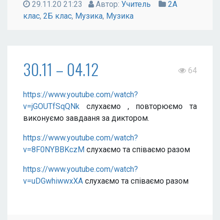
29.11.20 21:23
Автор:
Учитель
2А
клас
,
2Б клас
,
Музика
,
Музика
30.11 – 04.12
64
https://www.youtube.com/watch?
v=jGOUTfSqQNk
слухаємо , повторюємо та
виконуємо завдааня за диктором.
https://www.youtube.com/watch?
v=8F0NYBBKczM
слухаємо та співаємо разом
https://www.youtube.com/watch?
v=uDGwhiwwxXA
слухаємо та співаємо разом