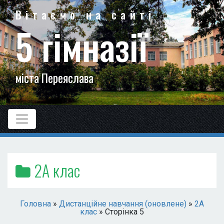
Вітаємо на сайті
5 гімназії
міста Переяслава
2А клас
Головна
»
Дистанційне навчання (оновлене)
»
2А
клас
»
Сторінка 5