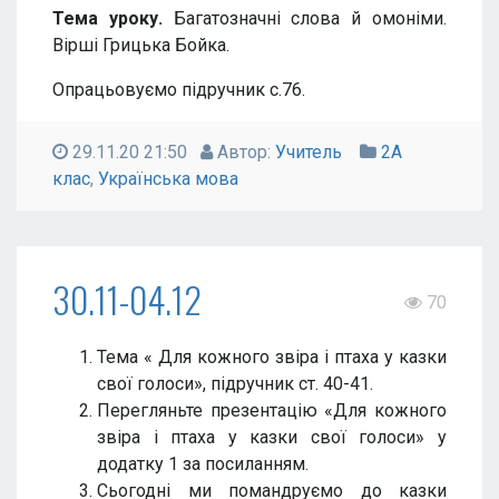
Тема уроку.
Багатозначні слова й омоніми.
Вірші Грицька Бойка.
Опрацьовуємо підручник с.76.
29.11.20 21:50
Автор:
Учитель
2А
клас
,
Українська мова
30.11-04.12
70
Тема « Для кожного звіра і птаха у казки
свої голоси», підручник ст. 40-41.
Перегляньте презентацію «Для кожного
звіра і птаха у казки свої голоси» у
додатку 1 за посиланням.
Сьогодні ми помандруємо до казки