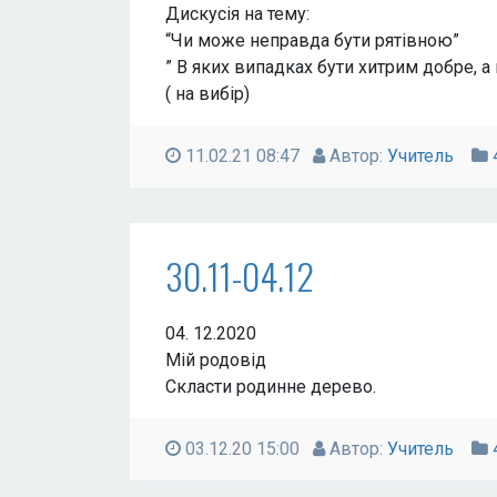
Дискусія на тему:
“Чи може неправда бути рятівною”
” В яких випадках бути хитрим добре, а 
( на вибір)
11.02.21 08:47
Автор:
Учитель
30.11-04.12
04. 12.2020
Мій родовід
Скласти родинне дерево.
03.12.20 15:00
Автор:
Учитель