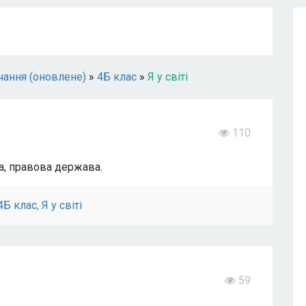
чання (оновлене)
»
4Б клас
»
Я у світі
110
а, правова держава.
4Б клас
,
Я у світі
59