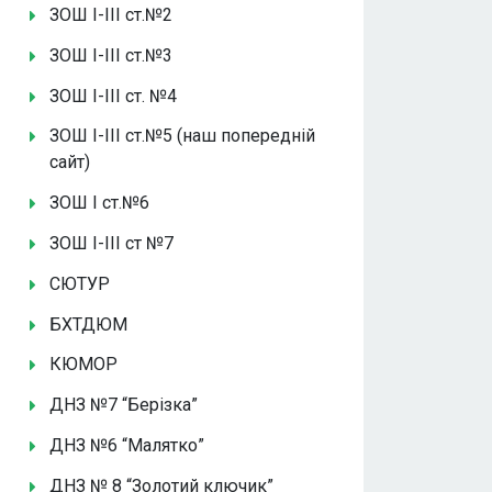
ЗОШ І-ІІІ ст.№2
ЗОШ І-ІІІ ст.№3
ЗОШ І-ІІІ ст. №4
ЗОШ І-ІІІ ст.№5 (наш попередній
сайт)
ЗОШ І ст.№6
ЗОШ І-ІІІ ст №7
СЮТУР
БХТДЮМ
КЮМОР
ДНЗ №7 “Берізка”
ДНЗ №6 “Малятко”
ДНЗ № 8 “Золотий ключик”