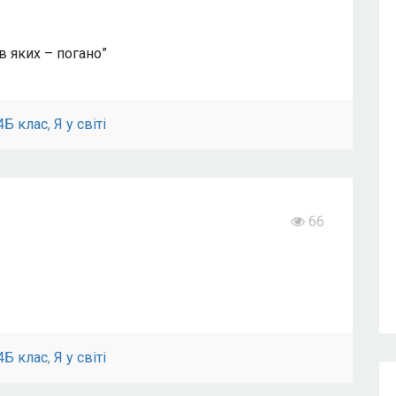
в яких – погано”
4Б клас
,
Я у світі
66
4Б клас
,
Я у світі