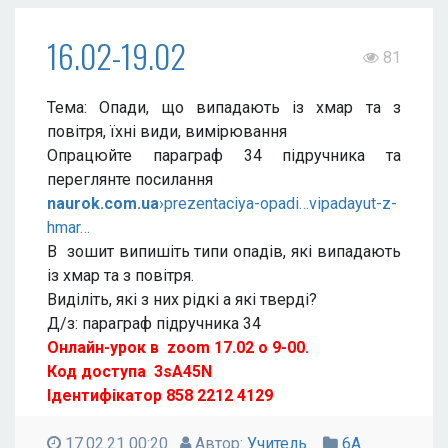
16.02-19.02
81
Тема: Опади, що випадають із хмар та з
повітря, їхні види, вимірювання
Опрацюйте параграф 34 підручника та
переглянте посилання
naurok.com.ua
›prezentaciya-opadi…vipadayut-z-
hmar…
В зошит випишіть типи опадів, які випадають
із хмар та з повітря.
Виділіть, які з них рідкі а які тверді?
Д/з: параграф підручника 34
Онлайн-урок в zoom 17.02 о 9-00.
Код доступа 3sA45N
Ідентифікатор 858 2212 4129
17.02.21 00:20
Автор:
Учитель
6А