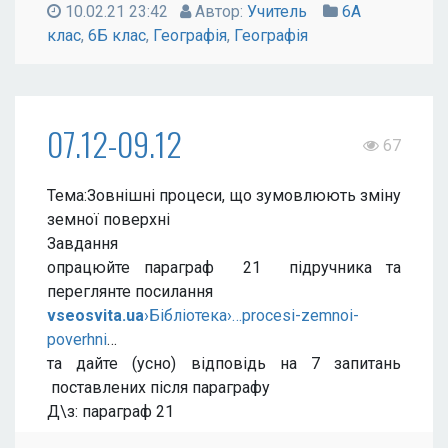
10.02.21 23:42
Автор:
Учитель
6А
клас
,
6Б клас
,
Географія
,
Географія
07.12-09.12
67
Тема:Зовнішні процеси, що зумовлюють зміну
земної поверхні
Завдання
опрацюйте параграф 21 підручника та
переглянте посилання
vseosvita.ua
›Бібліотека›…procesi-zemnoi-
poverhni
…
та дайте (усно) відповідь на 7 запитань
поставлених після параграфу
Д\з: параграф 21