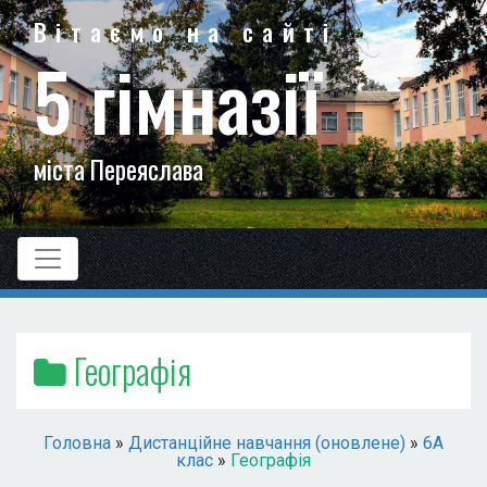
Вітаємо на сайті
5 гімназії
міста Переяслава
Географія
Головна
»
Дистанційне навчання (оновлене)
»
6А
клас
»
Географія