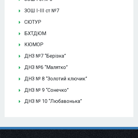
ЗОШ І-ІІІ ст №7
СЮТУР
БХТДЮМ
КЮМОР
ДНЗ №7 “Берізка”
ДНЗ №6 “Малятко”
ДНЗ № 8 “Золотий ключик”
ДНЗ № 9 “Сонечко”
ДНЗ № 10 “Любавонька”