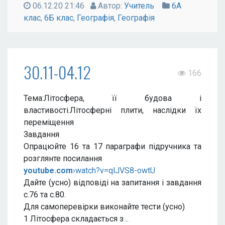
06.12.20 21:46
Автор:
Учитель
6А
клас
,
6Б клас
,
Географія
,
Географія
30.11-04.12
166
Тема:Літосфера, її будова і
властивості.Літосферні плити, наслідки їх
переміщення
Завдання
Опрацюйте 16 та 17 параграфи підручника та
розглянте посилання
youtube.com
›watch?v=qlJVS8-owtU
Дайте (усно) відповіді на запитання і завдання
с.76 та с.80.
Для самоперевірки виконайте тести (усно)
1 Літосфера складається з ..