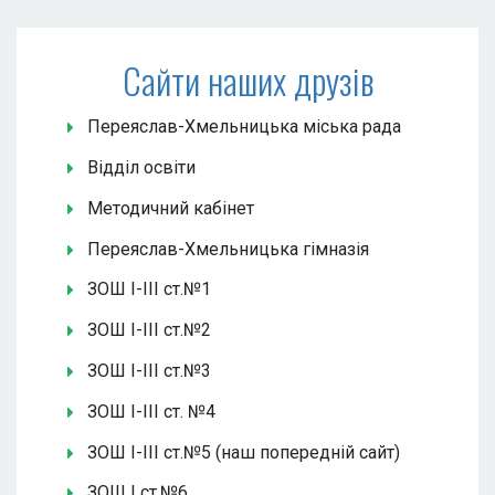
Сайти наших друзів
Переяслав-Хмельницька міська рада
Відділ освіти
Методичний кабінет
Переяслав-Хмельницька гімназія
ЗОШ І-ІІІ ст.№1
ЗОШ І-ІІІ ст.№2
ЗОШ І-ІІІ ст.№3
ЗОШ І-ІІІ ст. №4
ЗОШ І-ІІІ ст.№5 (наш попередній сайт)
ЗОШ І ст.№6