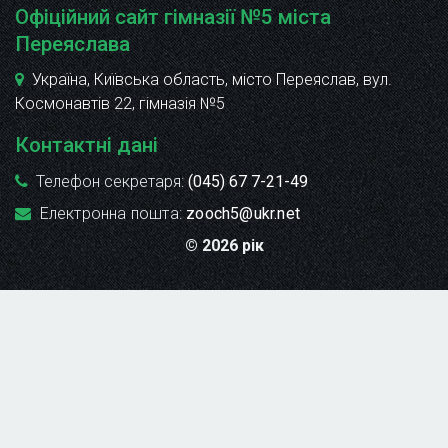
Офіційний сайт гімназії №5 міста
Переяслава
Україна, Київська область, місто Переяслав, вул.
Космонавтів 22
, гімназія №5
Контактні дані
Телефон секретаря:
(045) 67 7-21-49
Електронна пошта:
zooch5@ukr.net
© 2026 рік