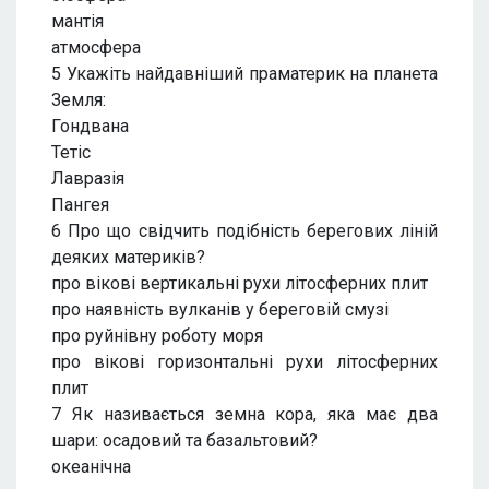
мантія
атмосфера
5 Укажіть найдавніший праматерик на планета
Земля:
Гондвана
Тетіс
Лавразія
Пангея
6 Про що свідчить подібність берегових ліній
деяких материків?
про вікові вертикальні рухи літосферних плит
про наявність вулканів у береговій смузі
про руйнівну роботу моря
про вікові горизонтальні рухи літосферних
плит
7 Як називається земна кора, яка має два
шари: осадовий та базальтовий?
океанічна