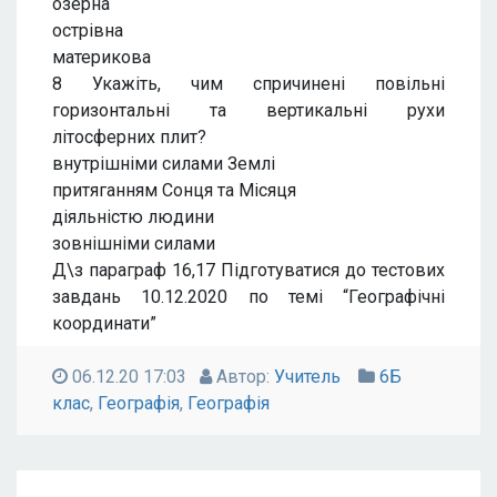
озерна
острівна
материкова
8 Укажіть, чим спричинені повільні
горизонтальні та вертикальні рухи
літосферних плит?
внутрішніми силами Землі
притяганням Сонця та Місяця
діяльністю людини
зовнішніми силами
Д\з параграф 16,17 Підготуватися до тестових
завдань 10.12.
2020
по темі “Географічні
координати”
06.12.20 17:03
Автор:
Учитель
6Б
клас
,
Географія
,
Географія