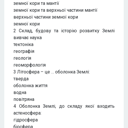
земної кори та мантії
земної кори та верхньої частини мантії
верхньої частини земної кори
земної кори
2 Склад, будову та історію розвитку Землі
вивчає наука
тектоніка
географія
геологія
геоморфологія
3 Літосфера – це … оболонка Землі:
тверда
оболонка життя
водна
повітряна
4 Оболонка Землі, до складу якої входить
астеносфера:
гідросфера
біосфера