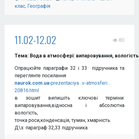
клас
,
Географія
11.02-12.02
80
Тема: Вода в атмосфері: випаровування, вологість п
Опрацюйте параграфи 32 і 33 підручника та
переглянте посилання
naurok.com.ua
›prezentaciya…v-atmosferi…
20816.html
в зошит випишіть ключові терміни:
випаровування,відносна і абсолютна
вологість,
точка роси,конденсація, туман, хмарність.
Д\з: параграф 32,33 підручника.