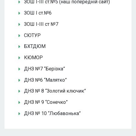
ЗОШ І-ІІІ ст.№5 (наш попередній сайт)
ЗОШ І ст.№6
ЗОШ І-ІІІ ст №7
СЮТУР
БХТДЮМ
КЮМОР
ДНЗ №7 “Берізка”
ДНЗ №6 “Малятко”
ДНЗ № 8 “Золотий ключик”
ДНЗ № 9 “Сонечко”
ДНЗ № 10 “Любавонька”