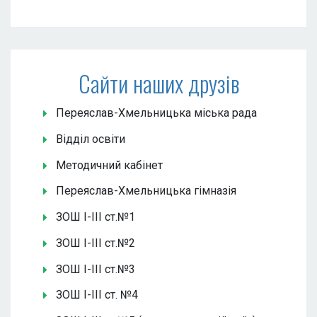
Сайти наших друзів
Переяслав-Хмельницька міська рада
Відділ освіти
Методичний кабінет
Переяслав-Хмельницька гімназія
ЗОШ І-ІІІ ст.№1
ЗОШ І-ІІІ ст.№2
ЗОШ І-ІІІ ст.№3
ЗОШ І-ІІІ ст. №4