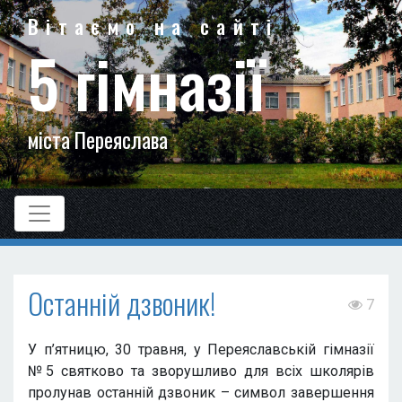
Вітаємо на сайті
5 гімназії
міста Переяслава
Останній дзвоник!
7
У п’ятницю, 30 травня, у Переяславській гімназії
№5 святково та зворушливо для всіх школярів
пролунав останній дзвоник – символ завершення