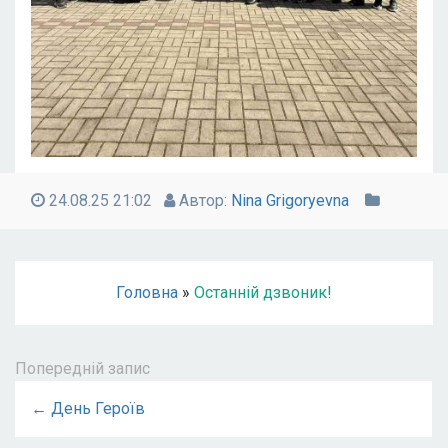
24.08.25 21:02
Автор:
Nina Grigoryevna
Головна
»
Останній дзвоник!
Попередній запис
← День Героїв