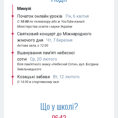
Минулі
Початок онлайн уроків
Пн, 6 квітня
О
10:00
по телевізору або ж YouTube-каналі
Міністерства освіти і науки України
Святковий концерт до Міжнародного
жіночого дня
Чт, 7 березня
Актова зала, о 12:00
Вшанування пам’яті небесної
сотні
Ср, 20 лютого
біля пам’ятного знаку «Небесній Сотні», вул. Богдана
Хмельницького
Козацькі забави
Вт, 12 лютого
О 14:00 в спортивному залі
Що у школі?
06:42