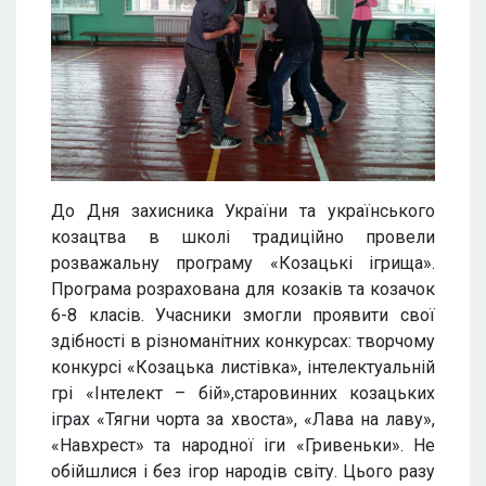
До Дня захисника України та українського
козацтва в школі традиційно провели
розважальну програму «Козацькі ігрища».
Програма розрахована для козаків та козачок
6-8 класів. Учасники змогли проявити свої
здібності в різноманітних конкурсах: творчому
конкурсі «Козацька листівка», інтелектуальній
грі «Інтелект – бій»,старовинних козацьких
іграх «Тягни чорта за хвоста», «Лава на лаву»,
«Навхрест» та народної іги «Гривеньки». Не
обійшлися і без ігор народів світу. Цього разу