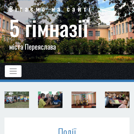
Вітаємо на сайті
5 гімназії
міста Переяслава
Події