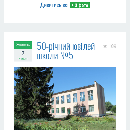
Дивитись всі
+ 3 фото
50-річний ювілей
Жовтень
189
школи №5
7
Неділя