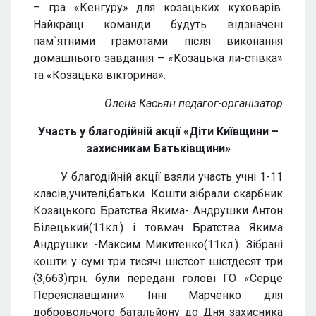
– гра «Кенгуру» для козацьких куховарів.
Найкращі команди будуть відзначені
пам`ятними грамотами після виконання
домашнього завдання – «Козацька ли-стівка»
та «Козацька вікторина».
Олена Касьян педагог-організатор
Участь у благодійній акції «Діти Київщини –
захисникам Батьківщини»
У благодійній акції взяли участь учні 1-11
класів,учителі,батьки. Кошти зібрали скарбник
Козацького Братства Якима- Андрушки Антон
Білецький(11кл.) і товмач Братства Якима
Андрушки -Максим Микитенко(11кл.). Зібрані
кошти у сумі три тисячі шістсот шістдесят три
(3,663)грн. були передані голові ГО «Серце
Переяславщини» Інні Марченко для
добровольчого батальйону до Дня захисника