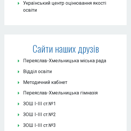
Український центр оцінювання якості
освіти
Сайти наших друзів
Переяслав-Хмельницька міська рада
Відділ освіти
Методичний кабінет
Переяслав-Хмельницька гімназія
ЗОШ І-ІІІ ст.№1
ЗОШ І-ІІІ ст.№2
ЗОШ І-ІІІ ст.№3