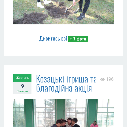
Дивитись всі
+ 7 фото
Козацькі ігрища та
Жовтень
196
благодійна акція
9
Вівторок