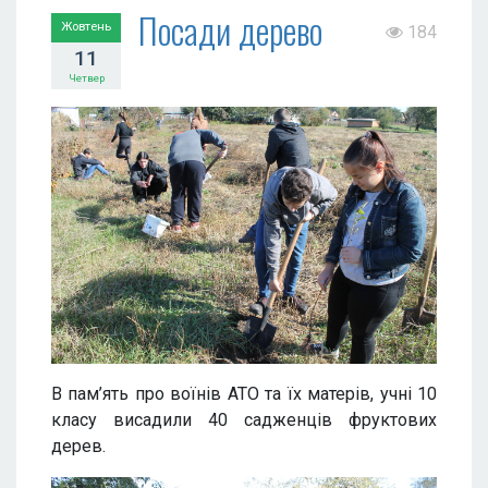
Посади дерево
Жовтень
184
11
Четвер
В пам’ять про воїнів АТО та їх матерів, учні 10
класу висадили 40 садженців фруктових
дерев.