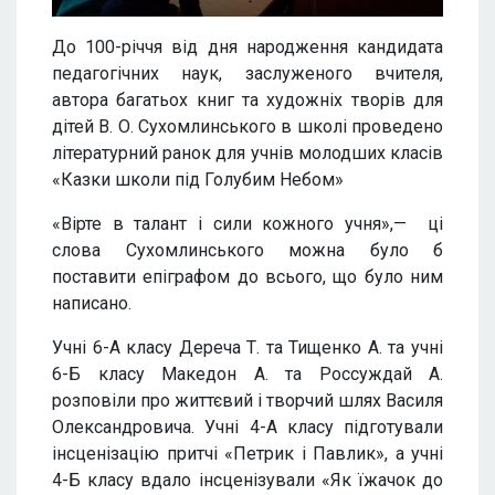
До 100-річчя від дня народження кандидата
педагогічних наук, заслуженого вчителя,
автора багатьох книг та художніх творів для
дітей В. О. Сухомлинського в школі проведено
літературний ранок для учнів молодших класів
«Казки школи під Голубим Небом»
«Вірте в талант і сили кожного учня»,— ці
слова Сухомлинського можна було б
поставити епіграфом до всього, що було ним
написано.
Учні 6-А класу Дереча Т. та Тищенко А. та учні
6-Б класу Македон А. та Россуждай А.
розповіли про життєвий і творчий шлях Василя
Олександровича. Учні 4-А класу підготували
інсценізацію притчі «Петрик і Павлик», а учні
4-Б класу вдало інсценізували «Як їжачок до