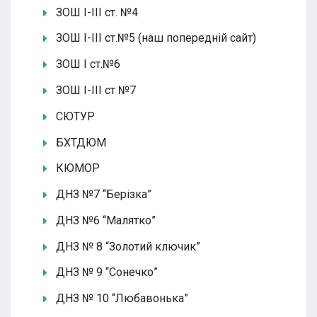
ЗОШ І-ІІІ ст. №4
ЗОШ І-ІІІ ст.№5 (наш попередній сайт)
ЗОШ І ст.№6
ЗОШ І-ІІІ ст №7
СЮТУР
БХТДЮМ
КЮМОР
ДНЗ №7 “Берізка”
ДНЗ №6 “Малятко”
ДНЗ № 8 “Золотий ключик”
ДНЗ № 9 “Сонечко”
ДНЗ № 10 “Любавонька”