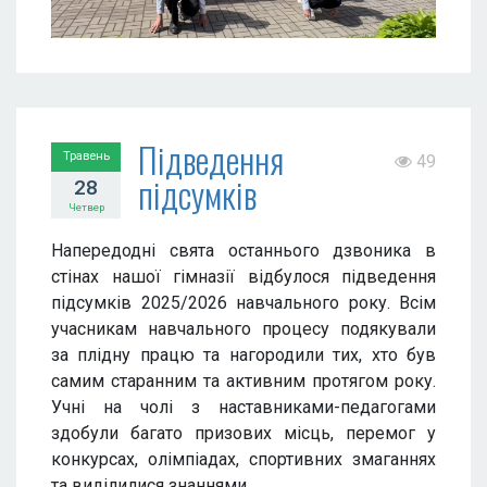
Підведення
Травень
49
підсумків
28
Четвер
Напередодні свята останнього дзвоника в
стінах нашої гімназії відбулося підведення
підсумків 2025/2026 навчального року. Всім
учасникам навчального процесу подякували
за плідну працю та нагородили тих, хто був
самим старанним та активним протягом року.
Учні на чолі з наставниками-педагогами
здобули багато призових місць, перемог у
конкурсах, олімпіадах, спортивних змаганнях
та виділилися знаннями.