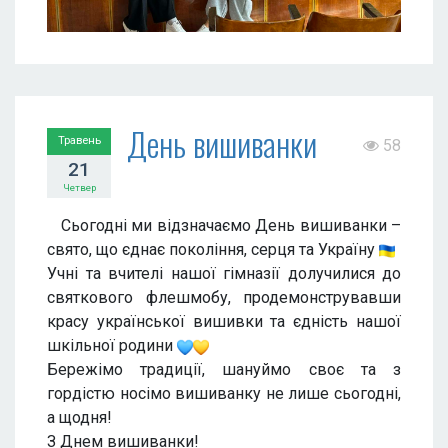
День вишиванки
Травень
58
21
Четвер
Сьогодні ми відзначаємо День вишиванки –
свято, що єднає покоління, серця та Україну
Учні та вчителі нашої гімназії долучилися до
святкового флешмобу, продемонструвавши
красу української вишивки та єдність нашої
шкільної родини
Бережімо традиції, шануймо своє та з
гордістю носімо вишиванку не лише сьогодні,
а щодня!
З Днем вишиванки!