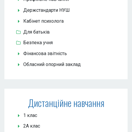
Держстандарти НУШ
Кабінет психолога
Для батьків
Безпека учня
Фінансова звітність
Обласний опорний заклад
Дистанційне навчання
1 клас
2А клас