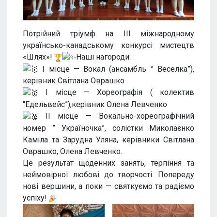
Потрійний тріумф на ІІІ міжнародному
українсько-канадському конкурсі мистецтв
«Шлях»!
Наші нагороди:
I місце — Вокал (ансамбль ” Веселка”),
керівник Світлана Оврашко
I місце — Хореографія ( колектив
“Едельвейс”),керівник Олена Левченко
II місце — Вокально-хореографічний
номер ” Україночка”, солістки Миколаєнко
Каміла та Зарудна Уляна, керівники Світлана
Оврашко, Олена Левченко.
Це результат щоденних занять, терпіння та
неймовірної любові до творчості. Попереду
нові вершини, а поки — святкуємо та радіємо
успіху!