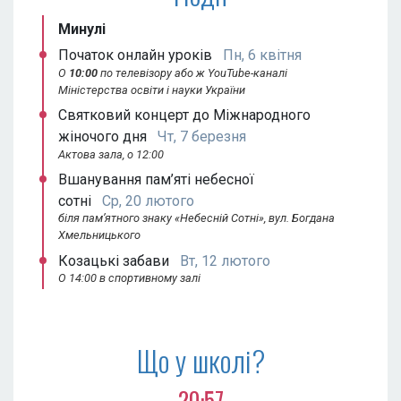
Минулі
Початок онлайн уроків
Пн, 6 квітня
О
10:00
по телевізору або ж YouTube-каналі
Міністерства освіти і науки України
Святковий концерт до Міжнародного
жіночого дня
Чт, 7 березня
Актова зала, о 12:00
Вшанування пам’яті небесної
сотні
Ср, 20 лютого
біля пам’ятного знаку «Небесній Сотні», вул. Богдана
Хмельницького
Козацькі забави
Вт, 12 лютого
О 14:00 в спортивному залі
Що у школі?
20:57