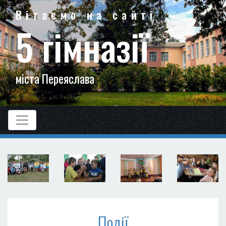
Вітаємо на сайті
5 гімназії
міста Переяслава
Події