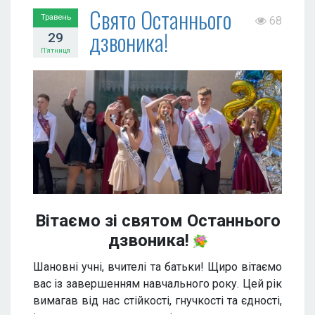
Свято Останнього
Травень
68
дзвоника!
29
П’ятниця
Вітаємо зі святом Останнього
дзвоника!
Шановні учні, вчителі та батьки! Щиро вітаємо
вас із завершенням навчального року. Цей рік
вимагав від нас стійкості, гнучкості та єдності,