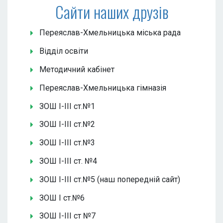
Сайти наших друзів
Переяслав-Хмельницька міська рада
Відділ освіти
Методичний кабінет
Переяслав-Хмельницька гімназія
ЗОШ І-ІІІ ст.№1
ЗОШ І-ІІІ ст.№2
ЗОШ І-ІІІ ст.№3
ЗОШ І-ІІІ ст. №4
ЗОШ І-ІІІ ст.№5 (наш попередній сайт)
ЗОШ І ст.№6
ЗОШ І-ІІІ ст №7