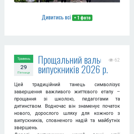
Дивитись всі
+ 1 фото
Прощальний вальс
Травень
62
випускників 2026 р.
29
П’ятниця
Цей традиційний танець символізує
завершення важливого життєвого етапу –
прощання зі школою, педагогами та
дитинством. Водночас він знаменує початок
нового, дорослого шляху для кожного з
випускників, сповненого надій та майбутніх
звершень.