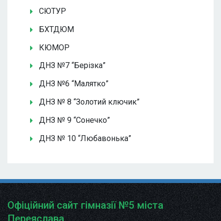
СЮТУР
БХТДЮМ
КЮМОР
ДНЗ №7 “Берізка”
ДНЗ №6 “Малятко”
ДНЗ № 8 “Золотий ключик”
ДНЗ № 9 “Сонечко”
ДНЗ № 10 “Любавонька”
Офіційний сайт гімназії №5 міста
Переяслава