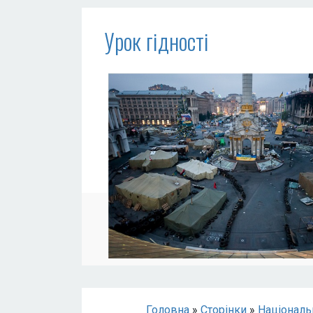
Урок гідності
Головна
»
Сторінки
»
Національ