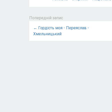
Попередній запис
← Гордість моя - Переяслав -
Хмельницький