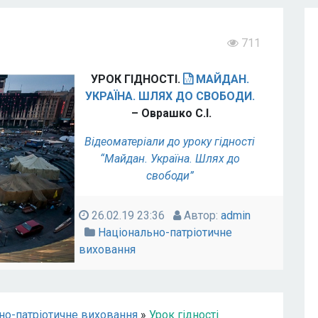
711
УРОК ГІДНОСТІ.
МАЙДАН.
УКРАЇНА. ШЛЯХ ДО СВОБОДИ.
– Оврашко С.І.
Відеоматеріали до уроку гідності
“Майдан. Україна. Шлях до
свободи”
26.02.19 23:36
Автор:
admin
Національно-патріотичне
виховання
но-патріотичне виховання
»
Урок гідності