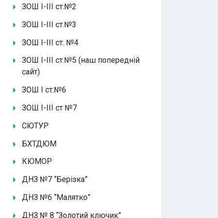
ЗОШ І-ІІІ ст.№2
ЗОШ І-ІІІ ст.№3
ЗОШ І-ІІІ ст. №4
ЗОШ І-ІІІ ст.№5 (наш попередній
сайт)
ЗОШ І ст.№6
ЗОШ І-ІІІ ст №7
СЮТУР
БХТДЮМ
КЮМОР
ДНЗ №7 “Берізка”
ДНЗ №6 “Малятко”
ДНЗ № 8 “Золотий ключик”