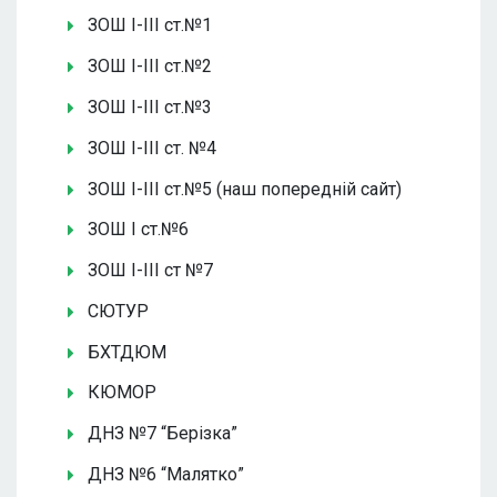
ЗОШ І-ІІІ ст.№1
ЗОШ І-ІІІ ст.№2
ЗОШ І-ІІІ ст.№3
ЗОШ І-ІІІ ст. №4
ЗОШ І-ІІІ ст.№5 (наш попередній сайт)
ЗОШ І ст.№6
ЗОШ І-ІІІ ст №7
СЮТУР
БХТДЮМ
КЮМОР
ДНЗ №7 “Берізка”
ДНЗ №6 “Малятко”