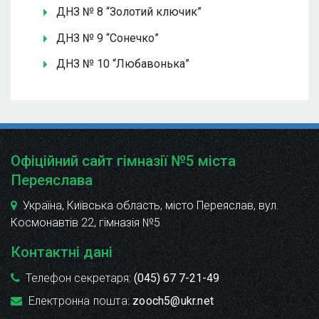
ДНЗ № 8 “Золотий ключик”
ДНЗ № 9 “Сонечко”
ДНЗ № 10 “Любавонька”
Офіційний сайт гімназії №5 міста
Переяслава
Україна, Київська область, місто Переяслав, вул.
Космонавтів 22
, гімназія №5
Контактні дані
Телефон секретаря:
(045) 67 7-21-49
Електронна пошта:
zooch5@ukr.net