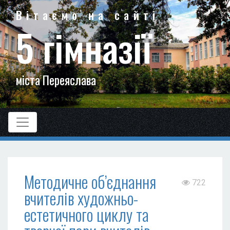
Вітаємо на сайті
5 гімназії
міста Переяслава
Методичне об’єднання
722
вчителів художньо-
естетичного циклу та