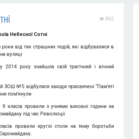
тні
852
роїв Небесної Сотні
роки від тих страшних подій, які відбувалися в
 на вулиці
у 2014 року знайшла свій трагічний і вічний
й ЗОШ №5 відбулися заходи присвячені “Пам’яті
ння пом’янули
– 9 класів провели з учнями виховні години на
ромайдану під час Революції
класів провели круглі столи на тему боротьби
 Євромайдану.