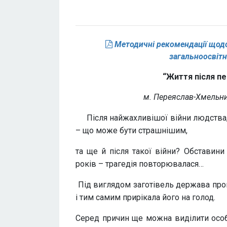
Методичні рекомендації щодо
загальноосвіт
“Життя після п
м. Переяслав-Хмельни
Після найжахливішої війни людства, 
– що може бути страшнішим,
та ще й після такої війни? Обставин
років – трагедія повторювалася…
Під виглядом заготівель держава про
і тим самим прирікала його на голод.
Серед причин ще можна виділити особи