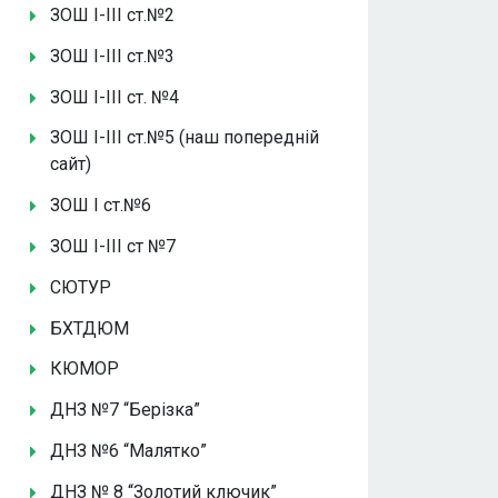
ЗОШ І-ІІІ ст.№2
ЗОШ І-ІІІ ст.№3
ЗОШ І-ІІІ ст. №4
ЗОШ І-ІІІ ст.№5 (наш попередній
сайт)
ЗОШ І ст.№6
ЗОШ І-ІІІ ст №7
СЮТУР
БХТДЮМ
КЮМОР
ДНЗ №7 “Берізка”
ДНЗ №6 “Малятко”
ДНЗ № 8 “Золотий ключик”