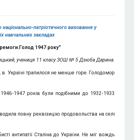
 національно-патріотичного виховання у
ніх навчальних закладах
еремоги.Голод 1947 року”
цький, учениця 11 класу ЗОШ № 5 Дзюба Дарина.
в Україні трапилося не менше горе. Голодомор
и 1946-1947 років були подібними до 1932-1933
водила повну реквізицію продовольства на селі
сті антипатії Сталіна до України. Не міг вождь