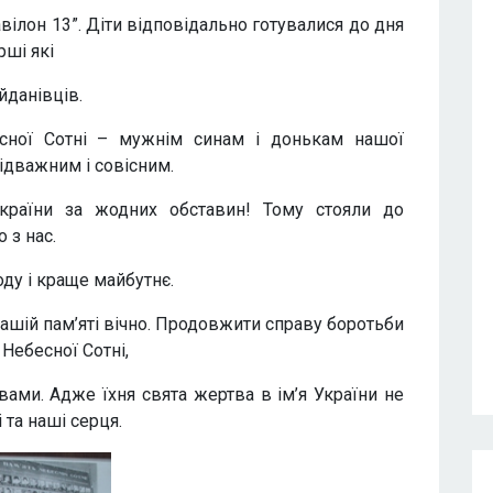
вілон 13”. Діти відповідально готувалися до дня
рші які
йданівців.
есної Сотні – мужнім синам і донькам нашої
ідважним і совісним.
країни за жодних обставин! Тому стояли до
 з нас.
ду і краще майбутнє.
нашій пам’яті вічно. Продовжити справу боротьби
 Небесної Сотні,
вами. Адже їхня свята жертва в ім’я України не
 та наші серця.