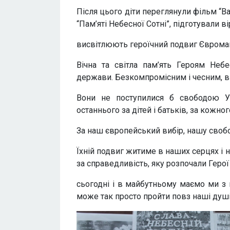
Після цього діти переглянули фільм “Ва
“Пам’яті Небесної Сотні”, підготували ві
висвітлюють героїчний подвиг Єврома
Вічна та світла пам’ять Героям Неб
держави. Безкомпромісним і чесним, в
Вони не поступилися б свободою У
останнього за дітей і батьків, за кожного
За наш європейський вибір, нашу свобо
Їхній подвиг житиме в наших серцях і 
за справедливість, яку розпочали Герої
сьогодні і в майбутньому маємо ми з 
може так просто пройти повз наші душі