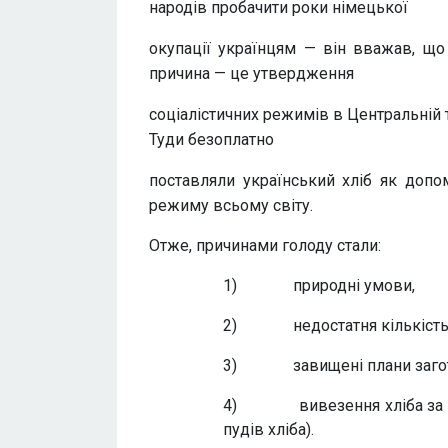
народів пробачити роки німецької
окупації українцям — він вважав, що
причина — це утвердження
соціалістичних режимів в Центральній 
Туди безоплатно
поставляли український хліб як допо
режиму всьому світу.
Отже, причинами голоду стали:
1) природні умови,
2) недостатня кількість 
3) завищені плани заготів
4) вивезення хліба за корд
пудів хліба).