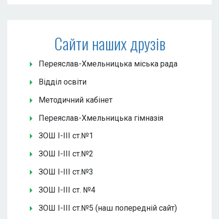
Сайти наших друзів
Переяслав-Хмельницька міська рада
Відділ освіти
Методичний кабінет
Переяслав-Хмельницька гімназія
ЗОШ І-ІІІ ст.№1
ЗОШ І-ІІІ ст.№2
ЗОШ І-ІІІ ст.№3
ЗОШ І-ІІІ ст. №4
ЗОШ І-ІІІ ст.№5 (наш попередній сайт)