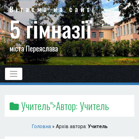
Вітаємо на сайті
5 гімназії
міста Переяслава
Учитель
">Автор:
Учитель
Головна
»
Архів автора:
Учитель