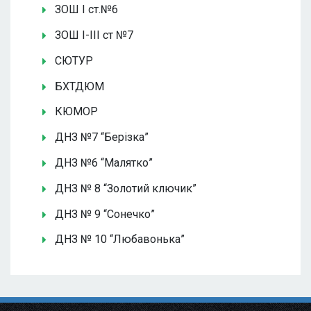
ЗОШ І ст.№6
ЗОШ І-ІІІ ст №7
СЮТУР
БХТДЮМ
КЮМОР
ДНЗ №7 “Берізка”
ДНЗ №6 “Малятко”
ДНЗ № 8 “Золотий ключик”
ДНЗ № 9 “Сонечко”
ДНЗ № 10 “Любавонька”