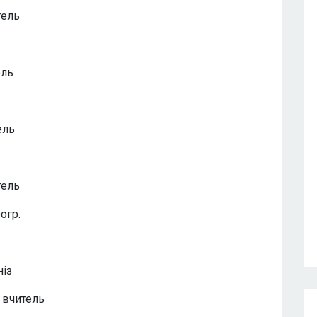
тель
ель
ель
тель
огр.
ніз
 вчитель