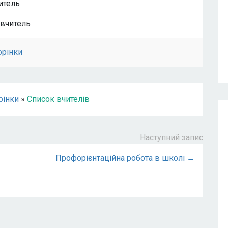
итель
 вчитель
орінки
рінки
»
Список вчителів
Наступний запис
Профорієнтаційна робота в школі →