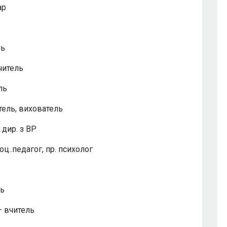
ар
ль
читель
ль
тель, вихователь
 дир. з ВР
ц..педагог, пр. психолог
ль
 вчитель