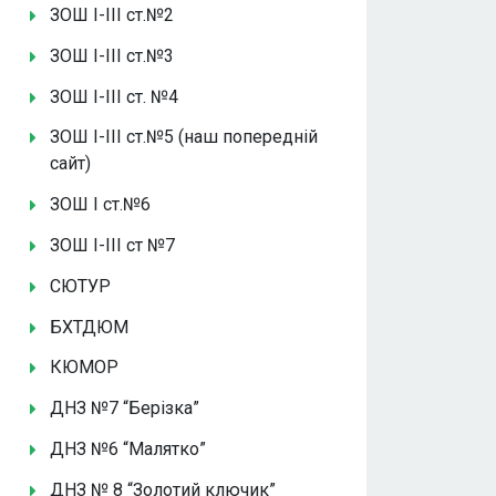
ЗОШ І-ІІІ ст.№2
ЗОШ І-ІІІ ст.№3
ЗОШ І-ІІІ ст. №4
ЗОШ І-ІІІ ст.№5 (наш попередній
сайт)
ЗОШ І ст.№6
ЗОШ І-ІІІ ст №7
СЮТУР
БХТДЮМ
КЮМОР
ДНЗ №7 “Берізка”
ДНЗ №6 “Малятко”
ДНЗ № 8 “Золотий ключик”