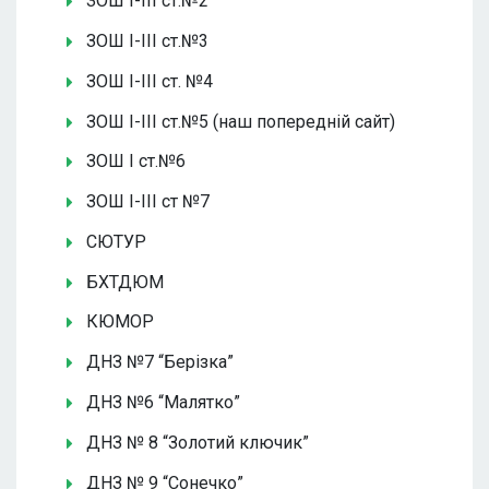
ЗОШ І-ІІІ ст.№2
ЗОШ І-ІІІ ст.№3
ЗОШ І-ІІІ ст. №4
ЗОШ І-ІІІ ст.№5 (наш попередній сайт)
ЗОШ І ст.№6
ЗОШ І-ІІІ ст №7
СЮТУР
БХТДЮМ
КЮМОР
ДНЗ №7 “Берізка”
ДНЗ №6 “Малятко”
ДНЗ № 8 “Золотий ключик”
ДНЗ № 9 “Сонечко”