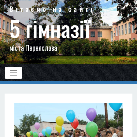
Вітаємо на сайті
5 гімназії
міста Переяслава