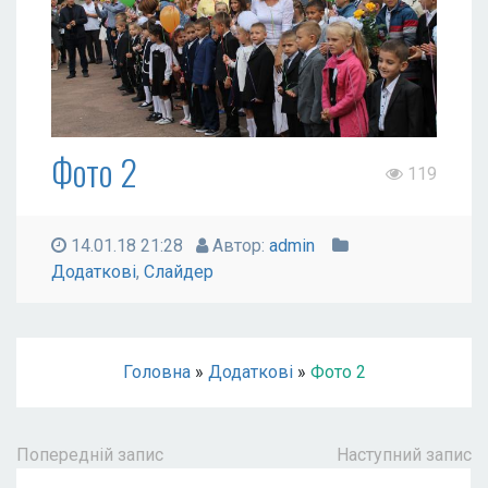
Фото 2
119
14.01.18 21:28
Автор:
admin
Додаткові
,
Слайдер
Головна
»
Додаткові
»
Фото 2
Попередній запис
Наступний запис