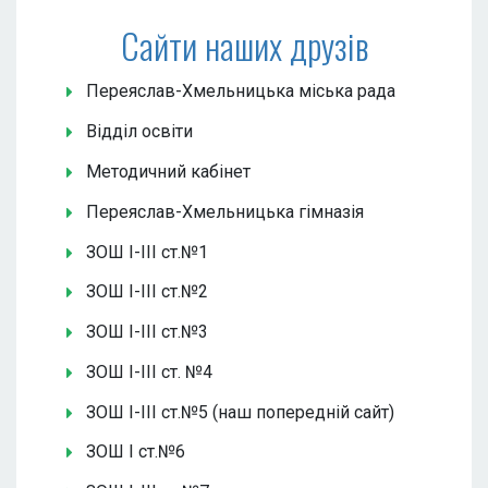
Сайти наших друзів
Переяслав-Хмельницька міська рада
Відділ освіти
Методичний кабінет
Переяслав-Хмельницька гімназія
ЗОШ І-ІІІ ст.№1
ЗОШ І-ІІІ ст.№2
ЗОШ І-ІІІ ст.№3
ЗОШ І-ІІІ ст. №4
ЗОШ І-ІІІ ст.№5 (наш попередній сайт)
ЗОШ І ст.№6