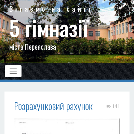
Вітаємо на сайті
5 гімназії
міста Переяслава
Розрахунковий рахунок
141