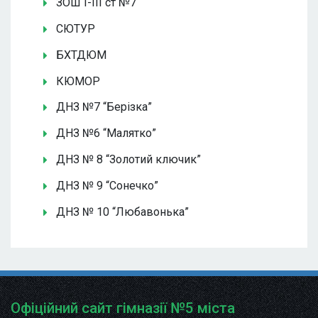
ЗОШ І-ІІІ ст №7
СЮТУР
БХТДЮМ
КЮМОР
ДНЗ №7 “Берізка”
ДНЗ №6 “Малятко”
ДНЗ № 8 “Золотий ключик”
ДНЗ № 9 “Сонечко”
ДНЗ № 10 “Любавонька”
Офіційний сайт гімназії №5 міста