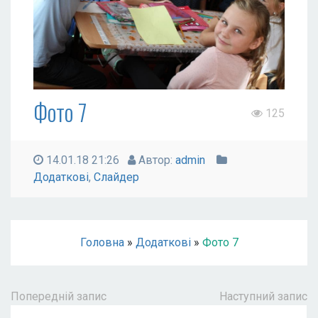
Фото 7
125
14.01.18 21:26
Автор:
admin
Додаткові
,
Слайдер
Головна
»
Додаткові
»
Фото 7
Попередній запис
Наступний запис