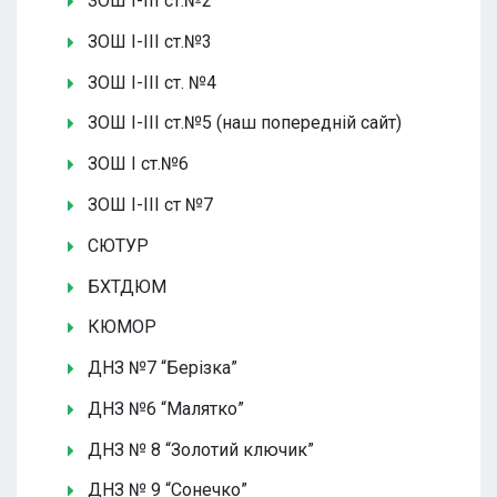
ЗОШ І-ІІІ ст.№2
ЗОШ І-ІІІ ст.№3
ЗОШ І-ІІІ ст. №4
ЗОШ І-ІІІ ст.№5 (наш попередній сайт)
ЗОШ І ст.№6
ЗОШ І-ІІІ ст №7
СЮТУР
БХТДЮМ
КЮМОР
ДНЗ №7 “Берізка”
ДНЗ №6 “Малятко”
ДНЗ № 8 “Золотий ключик”
ДНЗ № 9 “Сонечко”