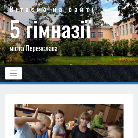
Вітаємо на сайті
5 гімназії
міста Переяслава