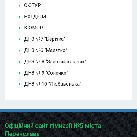
СЮТУР
БХТДЮМ
КЮМОР
ДНЗ №7 “Берізка”
ДНЗ №6 “Малятко”
ДНЗ № 8 “Золотий ключик”
ДНЗ № 9 “Сонечко”
ДНЗ № 10 “Любавонька”
Офіційний сайт гімназії №5 міста
Переяслава