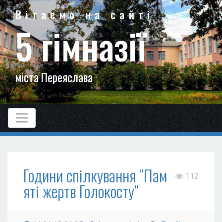
Вітаємо на сайті
5 гімназії
міста Переяслава
Години спілкування “Пам`
112
яті жертв Голокосту”