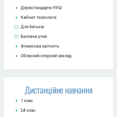
Держстандарти НУШ
Кабінет психолога
Для батьків
Безпека учня
Фінансова звітність
Обласний опорний заклад
Дистанційне навчання
1 клас
2А клас