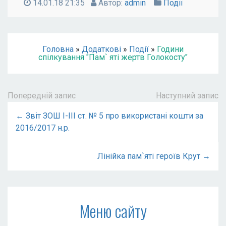
14.01.18 21:35
Автор:
admin
Події
Головна
»
Додаткові
»
Події
»
Години
спілкування "Пам` яті жертв Голокосту"
Попередній запис
Наступний запис
← Звіт ЗОШ І-ІІІ ст. № 5 про використані кошти за
2016/2017 н.р.
Лінійка пам`яті героїв Крут →
Меню сайту