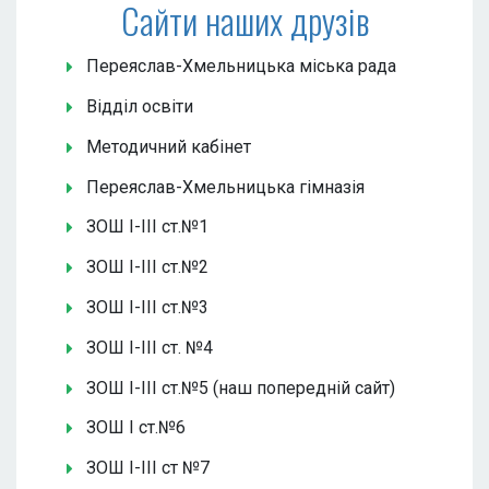
Сайти наших друзів
Переяслав-Хмельницька міська рада
Відділ освіти
Методичний кабінет
Переяслав-Хмельницька гімназія
ЗОШ І-ІІІ ст.№1
ЗОШ І-ІІІ ст.№2
ЗОШ І-ІІІ ст.№3
ЗОШ І-ІІІ ст. №4
ЗОШ І-ІІІ ст.№5 (наш попередній сайт)
ЗОШ І ст.№6
ЗОШ І-ІІІ ст №7