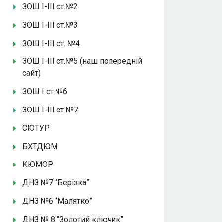
ЗОШ І-ІІІ ст.№2
ЗОШ І-ІІІ ст.№3
ЗОШ І-ІІІ ст. №4
ЗОШ І-ІІІ ст.№5 (наш попередній
сайт)
ЗОШ І ст.№6
ЗОШ І-ІІІ ст №7
СЮТУР
БХТДЮМ
КЮМОР
ДНЗ №7 “Берізка”
ДНЗ №6 “Малятко”
ДНЗ № 8 “Золотий ключик”