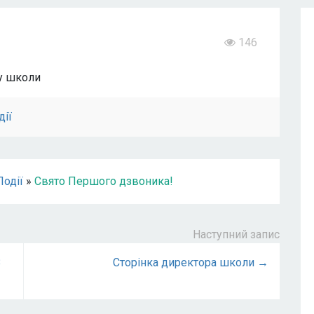
146
у школи
дії
Події
»
Свято Першого дзвоника!
Наступний запис
8
Сторінка директора школи →