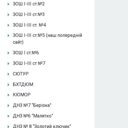
ЗОШ І-ІІІ ст.№2
ЗОШ І-ІІІ ст.№3
ЗОШ І-ІІІ ст. №4
ЗОШ І-ІІІ ст.№5 (наш попередній
сайт)
ЗОШ І ст.№6
ЗОШ І-ІІІ ст №7
СЮТУР
БХТДЮМ
КЮМОР
ДНЗ №7 “Берізка”
ДНЗ №6 “Малятко”
ДНЗ № 8 “Золотий ключик”