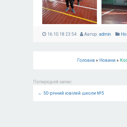
16.10.18 23:54
Автор:
admin
Но
Головна
»
Новини
»
Коз
Попередній запис
← 50-річний ювілей школи №5