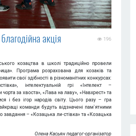
 благодійна акція
196
ського козацтва в школі традиційно провели
рища». Програма розрахована для козаків та
оявити свої здібності в різноманітних конкурсах:
тівка», інтелектуальній грі «Інтелект –
 чорта за хвоста», «Лава на лаву», «Навхрест» та
ся і без ігор народів світу. Цього разу – гра
Найкращі команди будуть відзначені пам`ятними
 завдання – «Козацька ли-стівка» та «Козацька
Олена Касьян педагог-організатор