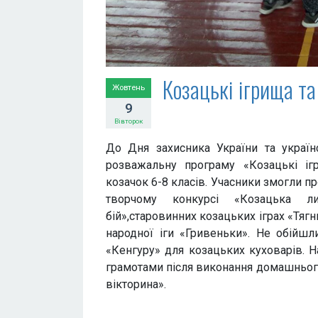
Козацькі ігрища та
Жовтень
9
Вівторок
До Дня захисника України та україн
розважальну програму «Козацькі іг
козачок 6-8 класів. Учасники змогли пр
творчому конкурсі «Козацька лис
бій»,старовинних козацьких іграх «Тягни
народної іги «Гривеньки». Не обійшли
«Кенгуру» для козацьких куховарів. 
грамотами після виконання домашнього
вікторина».