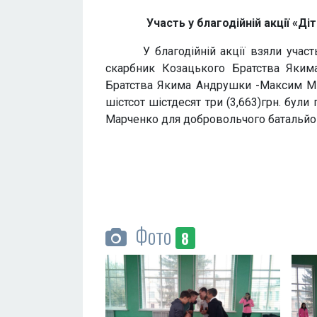
Участь у благодійній акції «Д
У благодійній акції взяли участь уч
скарбник Козацького Братства Якима
Братства Якима Андрушки -Максим Мики
шістсот шістдесят три (3,663)грн. бул
Марченко для добровольчого батальйон
Фото
8