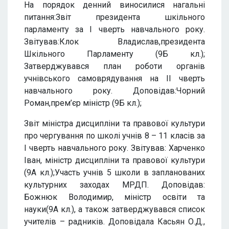
На порядок денний виносилися нагальні
питання:Звіт президента шкільного
парламенту за I чверть навчального року.
Звітував:Клок Владислав,президента
Шкільного Парламенту (9Б кл.);
Затверджувався план роботи органів
учнівського самоврядування на II чверть
навчального року. Доповідав:Чорний
Роман,прем’єр міністр (9Б кл.);
Звіт міністра дисципліни та правової культури
про чергування по школі учнів 8 – 11 класів за
I чверть навчального року. Звітував: Харченко
Іван, міністр дисципліни та правової культури
(9А кл.);Участь учнів 5 школи в запланованих
культурних заходах МРДП. Доповідав:
Божнюк Володимир, міністр освіти та
науки(9А кл.), а також затверджувався список
учителів – радників. Доповідала Касьян О.Д.,