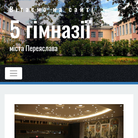
Вітаємо на сайті
5 гімназії
міста Переяслава