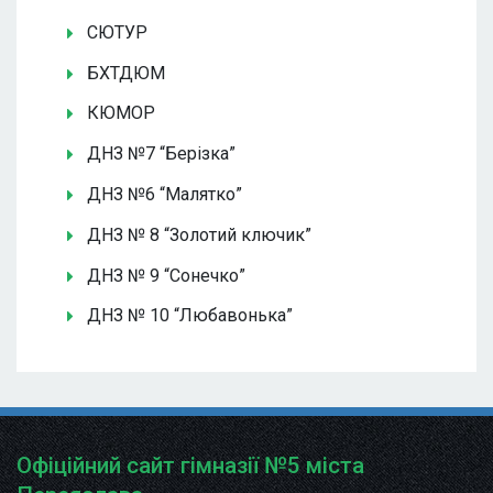
СЮТУР
БХТДЮМ
КЮМОР
ДНЗ №7 “Берізка”
ДНЗ №6 “Малятко”
ДНЗ № 8 “Золотий ключик”
ДНЗ № 9 “Сонечко”
ДНЗ № 10 “Любавонька”
Офіційний сайт гімназії №5 міста