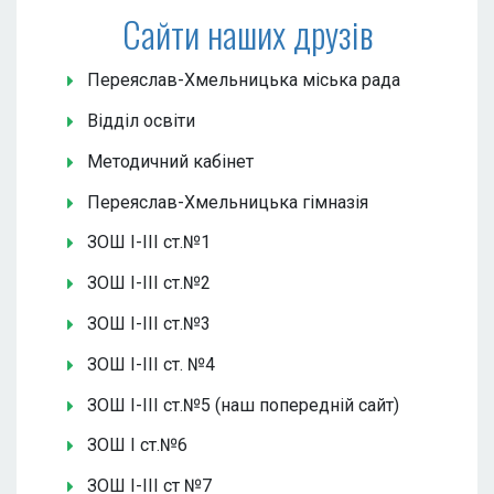
Сайти наших друзів
Переяслав-Хмельницька міська рада
Відділ освіти
Методичний кабінет
Переяслав-Хмельницька гімназія
ЗОШ І-ІІІ ст.№1
ЗОШ І-ІІІ ст.№2
ЗОШ І-ІІІ ст.№3
ЗОШ І-ІІІ ст. №4
ЗОШ І-ІІІ ст.№5 (наш попередній сайт)
ЗОШ І ст.№6
ЗОШ І-ІІІ ст №7