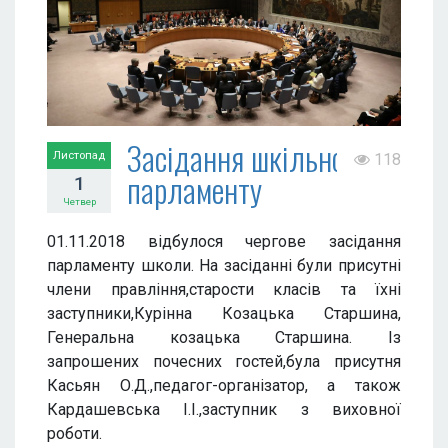
Засідання шкільного
Листопад
118
парламенту
1
Четвер
01.11.2018 відбулося чергове засідання
парламенту школи. На засіданні були присутні
члени правління,старости класів та їхні
заступники,Курінна Козацька Старшина,
Генеральна козацька Старшина. Із
запрошених почесних гостей,була присутня
Касьян О.Д.,педагог-організатор, а також
Кардашевська І.І.,заступник з виховної
роботи.