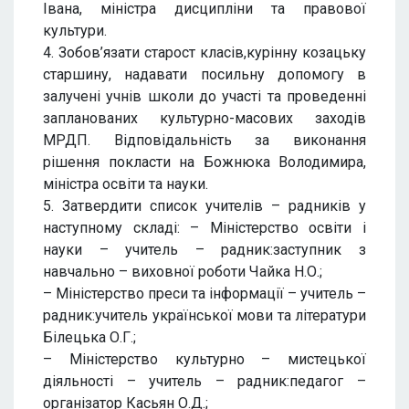
Івана, міністра дисципліни та правової
культури.
4. Зобов’язати старост класів,курінну козацьку
старшину, надавати посильну допомогу в
залучені учнів школи до участі та проведенні
запланованих культурно-масових заходів
МРДП. Відповідальність за виконання
рішення покласти на Божнюка Володимира,
міністра освіти та науки.
5. Затвердити список учителів – радників у
наступному складі: – Міністерство освіти і
науки – учитель – радник:заступник з
навчально – виховної роботи Чайка Н.О.;
– Міністерство преси та інформації – учитель –
радник:учитель української мови та літератури
Білецька О.Г.;
– Міністерство культурно – мистецької
діяльності – учитель – радник:педагог –
організатор Касьян О.Д.;