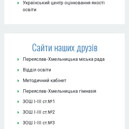
Український центр оцінювання якості
освіти
Сайти наших друзів
Переяслав-Хмельницька міська рада
Відділ освіти
Методичний кабінет
Переяслав-Хмельницька гімназія
ЗОШ І-ІІІ ст.№1
ЗОШ І-ІІІ ст.№2
ЗОШ І-ІІІ ст.№3