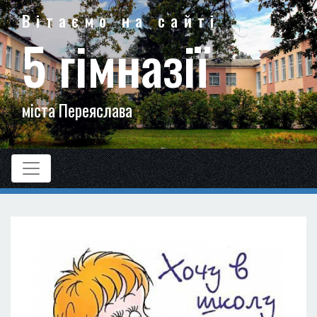
Вітаємо на сайті
5 гімназії
міста Переяслава