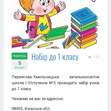
Набір до 1 класу
Березень
116
5
Вівторок
Переяслав-Хмельницька загальноосвітня
школа І-ІІІступенів №5 проводить набір учнів
до 1 класу.
Чекаємо на вас за адресою:
08403, Київська обл.,