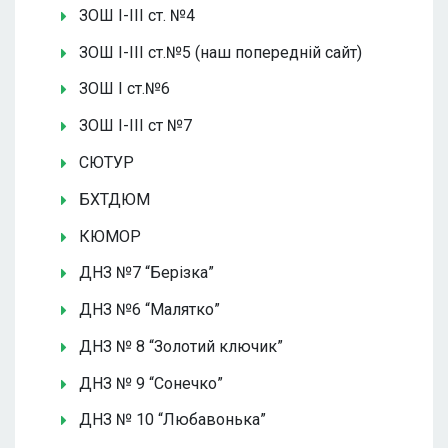
ЗОШ І-ІІІ ст. №4
ЗОШ І-ІІІ ст.№5 (наш попередній сайт)
ЗОШ І ст.№6
ЗОШ І-ІІІ ст №7
СЮТУР
БХТДЮМ
КЮМОР
ДНЗ №7 “Берізка”
ДНЗ №6 “Малятко”
ДНЗ № 8 “Золотий ключик”
ДНЗ № 9 “Сонечко”
ДНЗ № 10 “Любавонька”