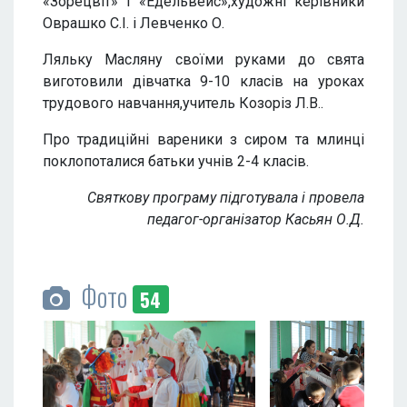
«Зорецвіт» і «Едельвейс»,художні керівники
Оврашко С.І. і Левченко О.
Ляльку Масляну своїми руками до свята
виготовили дівчатка 9-10 класів на уроках
трудового навчання,учитель Козоріз Л.В..
Про традиційні вареники з сиром та млинці
поклопоталися батьки учнів 2-4 класів.
Святкову програму підготувала і провела
педагог-організатор Касьян О.Д
.
Фото
54