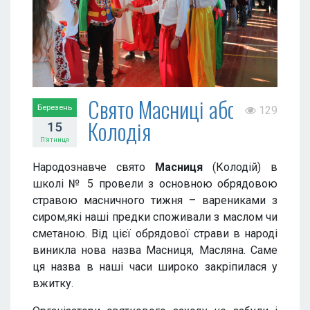
Свято Масниці або
Березень
129
Колодія
15
П’ятниця
Народознавче свято
Масниця
(Колодій) в
школі № 5 провели з основною обрядовою
стравою масничного тижня – варениками з
сиром,які наші предки споживали з маслом чи
сметаною. Від цієї обрядової страви в народі
виникла нова назва Масниця, Масляна. Саме
ця назва в наші часи широко закріпилася у
вжитку.