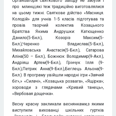
Організатори святкового заходу не забули і
про млинці,які теж традиційно виготовлялися
на цьому тижні. Святкове дійство «Масниця.
Колодій» для учнів 1-5 класів підготував та
провів творчий колектив Козацького
Братства Якима Андрушки: Катющенко
Данило(5-Бкл.), Козоріз Максим(5-
Бкл.),Черенко Владислав(5-Бкл.),
Михайловська Анастасія(5-Бкл.), Сатарова
Аліна(50 – Бкл.), Божнюк Володимир(9-Акл.),
Андріяш Артем(9-Бкл.), Грінчук Ілля (9-
Бкл.),Петрик Анна(9-Бкл.),Беглець Альона(9-
Бкл.). В програму увійшли народні ігри «Заячий
біг»,» «Силачі», «Козацька розвага», «Ящірка»;
хороводи з глядачами «Кривий танець»,
«Вербовая дощечка».
Весну красну закликали веснянками,з якими
виступили вихованці шкільних гуртків