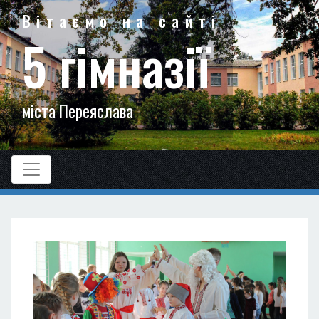
Вітаємо на сайті
5 гімназії
міста Переяслава