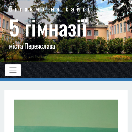
Вітаємо на сайті
5 гімназії
міста Переяслава