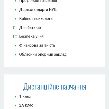
Профільне навчання
Держстандарти НУШ
Кабінет психолога
Для батьків
Безпека учня
Фінансова звітність
Обласний опорний заклад
Дистанційне навчання
1 клас
2А клас