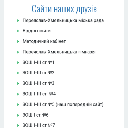
Сайти наших друзів
Переяслав-Хмельницька міська рада
Відділ освіти
Методичний кабінет
Переяслав-Хмельницька гімназія
ЗОШ І-ІІІ ст.№1
ЗОШ І-ІІІ ст.№2
ЗОШ І-ІІІ ст.№3
ЗОШ І-ІІІ ст. №4
ЗОШ І-ІІІ ст.№5 (наш попередній сайт)
ЗОШ І ст.№6
ЗОШ І-ІІІ ст №7