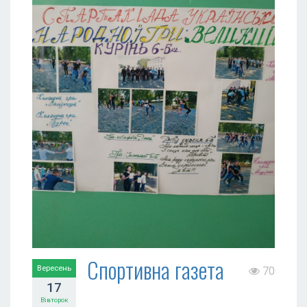
Спортивна газета
Вересень
70
17
Вівторок