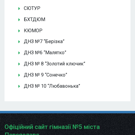
СЮТУР
БХТДЮМ
КЮМОР
ДНЗ №7 “Берізка”
ДНЗ №6 “Малятко”
ДНЗ № 8 “Золотий ключик”
ДНЗ № 9 “Сонечко”
ДНЗ № 10 “Любавонька”
Офіційний сайт гімназії №5 міста