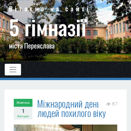
Вітаємо на сайті
5 гімназії
міста Переяслава
Міжнародний день
Жовтень
87
людей похилого віку
1
Вівторок