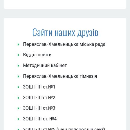
Сайти наших друзів
Переяслав-Хмельницька міська рада
Відділ освіти
Методичний кабінет
Переяслав-Хмельницька гімназія
ЗОШ І-ІІІ ст.№1
ЗОШ І-ІІІ ст.№2
ЗОШ І-ІІІ ст.№3
ЗОШ І-ІІІ ст. №4
ЗОШ І-ІІІ ст.№5 (наш попередній сайт)