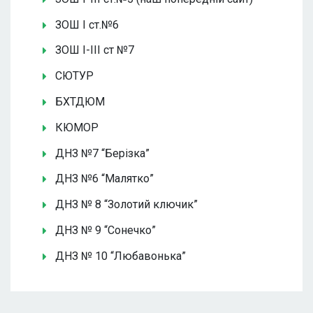
ЗОШ І ст.№6
ЗОШ І-ІІІ ст №7
СЮТУР
БХТДЮМ
КЮМОР
ДНЗ №7 “Берізка”
ДНЗ №6 “Малятко”
ДНЗ № 8 “Золотий ключик”
ДНЗ № 9 “Сонечко”
ДНЗ № 10 “Любавонька”