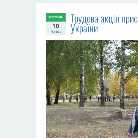
Трудова акція при
Жовтень
України
10
Четвер