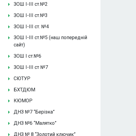
ЗОШ І-ІІІ ст.№2
ЗОШ І-ІІІ ст.№3
ЗОШ І-ІІІ ст. №4
ЗОШ І-ІІІ ст.№5 (наш попередній
сайт)
ЗОШ І ст.№6
ЗОШ І-ІІІ ст №7
СЮТУР
БХТДЮМ
КЮМОР
ДНЗ №7 “Берізка”
ДНЗ №6 “Малятко”
ДНЗ № 8 “Золотий ключик”