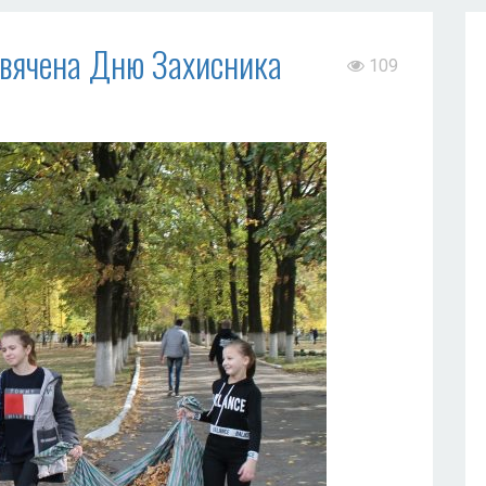
свячена Дню Захисника
109