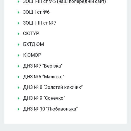
ЗОШ І-ІІІ ст.№5 (наш попередній сайт)
ЗОШ І ст.№6
ЗОШ І-ІІІ ст №7
СЮТУР
БХТДЮМ
КЮМОР
ДНЗ №7 “Берізка”
ДНЗ №6 “Малятко”
ДНЗ № 8 “Золотий ключик”
ДНЗ № 9 “Сонечко”
ДНЗ № 10 “Любавонька”