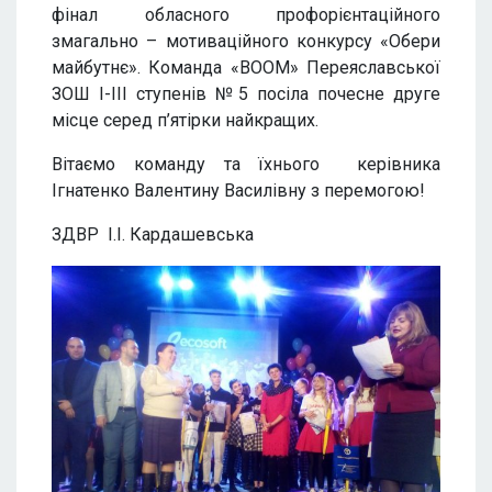
фінал обласного профорієнтаційного
змагально – мотиваційного конкурсу «Обери
майбутнє». Команда «ВООМ» Переяславської
ЗОШ І-ІІІ ступенів №5 посіла почесне друге
місце серед п’ятірки найкращих.
Вітаємо команду та їхнього керівника
Ігнатенко Валентину Василівну з перемогою!
ЗДВР І.І. Кардашевська