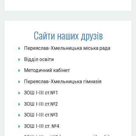
Сайти наших друзів
Переяслав-Хмельницька міська рада
Відділ освіти
Методичний кабінет
Переяслав-Хмельницька гімназія
ЗОШ І-ІІІ ст.№1
ЗОШ І-ІІІ ст.№2
ЗОШ І-ІІІ ст.№3
ЗОШ І-ІІІ ст. №4