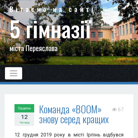
Вітаємо на сайті
5 гімназії
міста Переяслава
Команда «ВООМ»
Грудень
67
знову серед кращих
12
Четвер
12 грудня 2019 року в місті Ірпінь відбувся