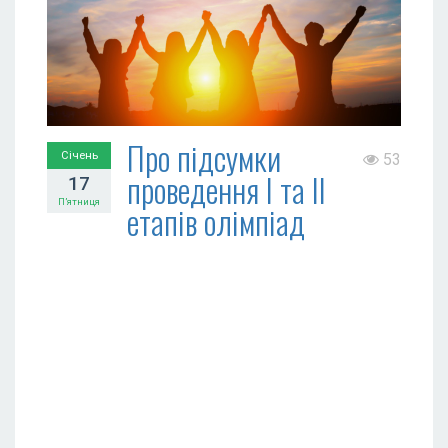
Про підсумки
Січень
53
проведення І та ІІ
17
П’ятниця
етапів олімпіад