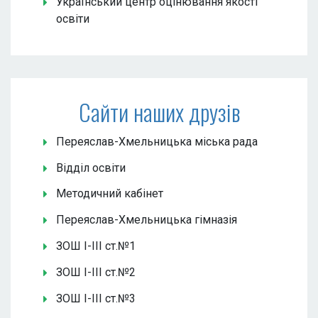
Український центр оцінювання якості
освіти
Сайти наших друзів
Переяслав-Хмельницька міська рада
Відділ освіти
Методичний кабінет
Переяслав-Хмельницька гімназія
ЗОШ І-ІІІ ст.№1
ЗОШ І-ІІІ ст.№2
ЗОШ І-ІІІ ст.№3