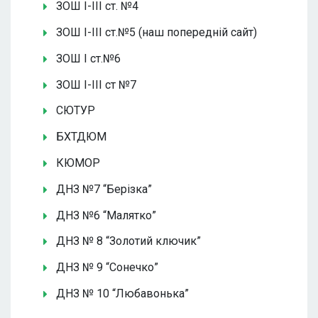
ЗОШ І-ІІІ ст. №4
ЗОШ І-ІІІ ст.№5 (наш попередній сайт)
ЗОШ І ст.№6
ЗОШ І-ІІІ ст №7
СЮТУР
БХТДЮМ
КЮМОР
ДНЗ №7 “Берізка”
ДНЗ №6 “Малятко”
ДНЗ № 8 “Золотий ключик”
ДНЗ № 9 “Сонечко”
ДНЗ № 10 “Любавонька”