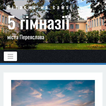
Вітаємо на сайті
5 гімназії
міста Переяслава