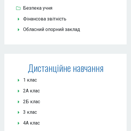
Безпека учня
Фінансова звітність
Обласний опорний заклад
Дистанційне навчання
1 клас
2А клас
2Б клас
3 клас
4А клас