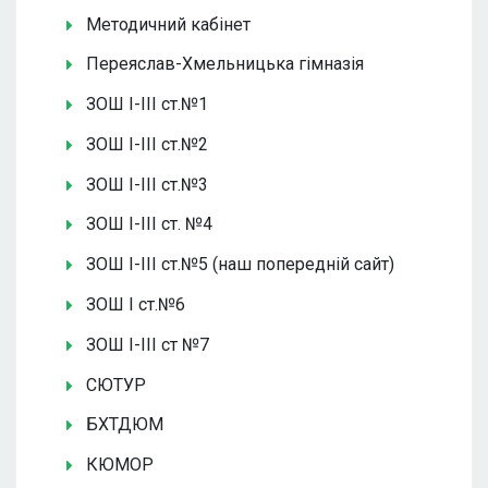
Методичний кабінет
Переяслав-Хмельницька гімназія
ЗОШ І-ІІІ ст.№1
ЗОШ І-ІІІ ст.№2
ЗОШ І-ІІІ ст.№3
ЗОШ І-ІІІ ст. №4
ЗОШ І-ІІІ ст.№5 (наш попередній сайт)
ЗОШ І ст.№6
ЗОШ І-ІІІ ст №7
СЮТУР
БХТДЮМ
КЮМОР