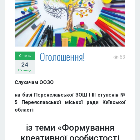
Оголошення!
Січень
63
24
П’ятниця
Слухачам ООЗО
на базі Переяславської ЗОШ I-III ступенів №
5 Переяславської міської ради Київської
області
із теми «Формування
креативної особистості