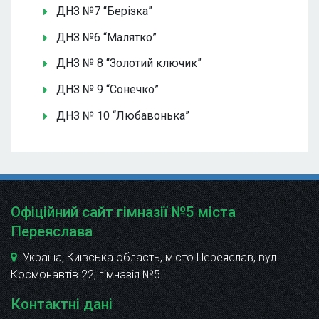
ДНЗ №7 “Берізка”
ДНЗ №6 “Малятко”
ДНЗ № 8 “Золотий ключик”
ДНЗ № 9 “Сонечко”
ДНЗ № 10 “Любавонька”
Офіційний сайт гімназії №5 міста
Переяслава
Україна, Київська область, місто Переяслав, вул.
Космонавтів 22
, гімназія №5
Контактні дані