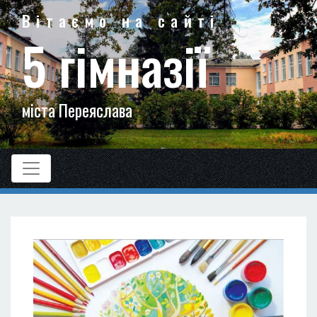
Вітаємо на сайті
5 гімназії
міста Переяслава