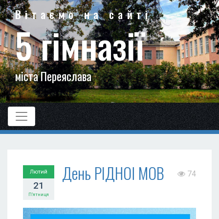
Вітаємо на сайті
5 гімназії
міста Переяслава
День РІДНОЇ МОВИ
Лютий
74
21
П’ятниця