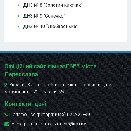
ДНЗ № 8 “Золотий ключик”
ДНЗ № 9 “Сонечко”
ДНЗ № 10 “Любавонька”
Офіційний сайт гімназії №5 міста
Переяслава
Україна, Київська область, місто Переяслав, вул.
Космонавтів 22
, гімназія №5
Контактні дані
Телефон секретаря:
(045) 67 7-21-49
Електронна пошта:
zooch5@ukr.net