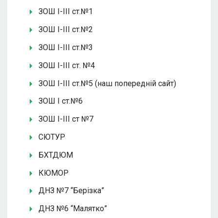
ЗОШ І-ІІІ ст.№1
ЗОШ І-ІІІ ст.№2
ЗОШ І-ІІІ ст.№3
ЗОШ І-ІІІ ст. №4
ЗОШ І-ІІІ ст.№5 (наш попередній сайт)
ЗОШ І ст.№6
ЗОШ І-ІІІ ст №7
СЮТУР
БХТДЮМ
КЮМОР
ДНЗ №7 “Берізка”
ДНЗ №6 “Малятко”