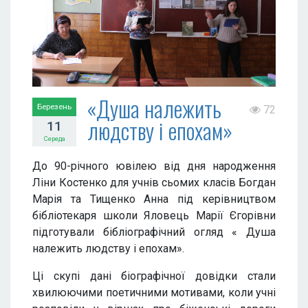
«Душа належить
Березень
72
людству і епохам»
11
Середа
До 90-річного ювілею від дня народження
Ліни Костенко для учнів сьомих класів Богдан
Марія та Тищенко Анна під керівництвом
бібліотекаря школи Яловець Марії Єгорівни
підготували бібліографічний огляд « Душа
належить людству і епохам».
Ці скупі дані біографічної довідки стали
хвилюючими поетичними мотивами, коли учні