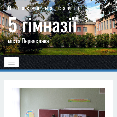
Вітаємо на сайті
5 гімназії
міста Переяслава