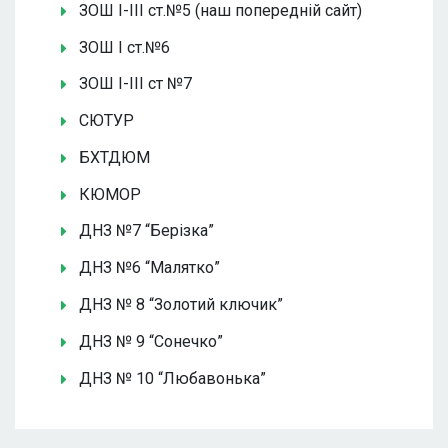
ЗОШ І-ІІІ ст.№5 (наш попередній сайт)
ЗОШ І ст.№6
ЗОШ І-ІІІ ст №7
СЮТУР
БХТДЮМ
КЮМОР
ДНЗ №7 “Берізка”
ДНЗ №6 “Малятко”
ДНЗ № 8 “Золотий ключик”
ДНЗ № 9 “Сонечко”
ДНЗ № 10 “Любавонька”