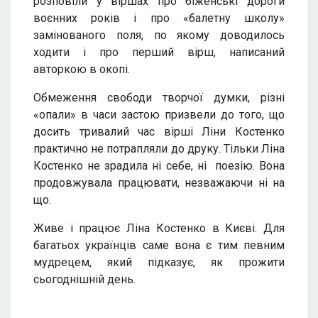
розповіли у віршах про біженські дороги
воєнних років і про «балетну школу»
замінованого поля, по якому доводилось
ходити і про перший вірш, написаний
авторкою в окопі.
Обмеження свободи творчої думки, різні
«опали» в часи застою призвели до того, що
досить тривалий час вірші Ліни Костенко
практично не потрапляли до друку. Тільки Ліна
Костенко не зрадила ні себе, ні поезію. Вона
продовжувала працювати, незважаючи ні на
що.
Живе і працює Ліна Костенко в Києві. Для
багатьох українців саме вона є тим певним
мудрецем, який підказує, як прожити
сьогоднішній день.