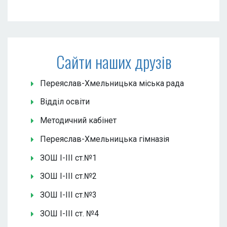
Сайти наших друзів
Переяслав-Хмельницька міська рада
Відділ освіти
Методичний кабінет
Переяслав-Хмельницька гімназія
ЗОШ І-ІІІ ст.№1
ЗОШ І-ІІІ ст.№2
ЗОШ І-ІІІ ст.№3
ЗОШ І-ІІІ ст. №4