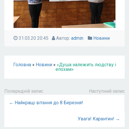
31.03.20 20:45
Автор:
admin
Новини
Головна
»
Новини
»
«Душа належить людству і
епохам»
Попередній запис
Наступний запис
← Найкращі вітання до 8 Березня!
Увага! Карантин! →