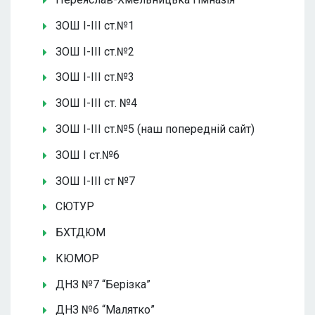
ЗОШ І-ІІІ ст.№1
ЗОШ І-ІІІ ст.№2
ЗОШ І-ІІІ ст.№3
ЗОШ І-ІІІ ст. №4
ЗОШ І-ІІІ ст.№5 (наш попередній сайт)
ЗОШ І ст.№6
ЗОШ І-ІІІ ст №7
СЮТУР
БХТДЮМ
КЮМОР
ДНЗ №7 “Берізка”
ДНЗ №6 “Малятко”