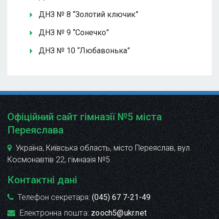
ДНЗ № 8 “Золотий ключик”
ДНЗ № 9 “Сонечко”
ДНЗ № 10 “Любавонька”
Офіційний сайт гімназії №5 міста
Переяслава
Україна, Київська область, місто Переяслав, вул.
Космонавтів 22
, гімназія №5
Контактні дані
Телефон секретаря:
(045) 67 7-21-49
Електронна пошта:
zooch5@ukr.net