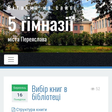
Вітаємо на сайті
5 гімназії
міста Переяслава
Вибір книг в
Березень
52
бібліотеці
16
Понеділок
Структура книги