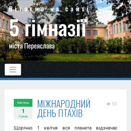
Вітаємо на сайті
5 гімназії
міста Переяслава
МІЖНАРОДНИЙ
Квітень
53
ДЕНЬ ПТАХІВ
1
Середа
Щорічно 1 квітня вся планета відзначає