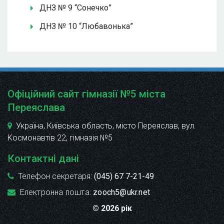
ДНЗ № 9 “Сонечко”
ДНЗ № 10 “Любавонька”
Офіційний сайт гімназії №5 міста
Переяслава
Україна, Київська область, місто Переяслав, вул.
Космонавтів 22
, гімназія №5
Контактні дані
Телефон секретаря:
(045) 67 7-21-49
Електронна пошта:
zooch5@ukr.net
© 2026 рік