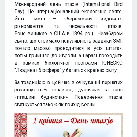
Міжнародний день птахів (International Bird
Day). Це інтернаціональний екологічне свято.
Його мета – збереження видового
різноманіття та чисельності птахів.
Воно виникло в США в 1894 році. Незабаром
свято, що отримало популярність завдяки ЗМІ,
почало масово проводитися в усіх штатах,
потім прийшло до Європи, а наразі проходить
в рамках біологічної програми ЮНЕСКО
“Людина і біосфера” у багатьох країнах світу.
За традицією в цей час в очікуванні пернатих
розвішуються шпаківні, дуплянки та інші
«пташині будиночки». Повернення птахів
святкується також як прихід весни.