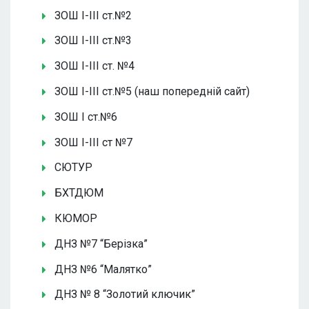
ЗОШ І-ІІІ ст.№2
ЗОШ І-ІІІ ст.№3
ЗОШ І-ІІІ ст. №4
ЗОШ І-ІІІ ст.№5 (наш попередній сайт)
ЗОШ І ст.№6
ЗОШ І-ІІІ ст №7
СЮТУР
БХТДЮМ
КЮМОР
ДНЗ №7 “Берізка”
ДНЗ №6 “Малятко”
ДНЗ № 8 “Золотий ключик”