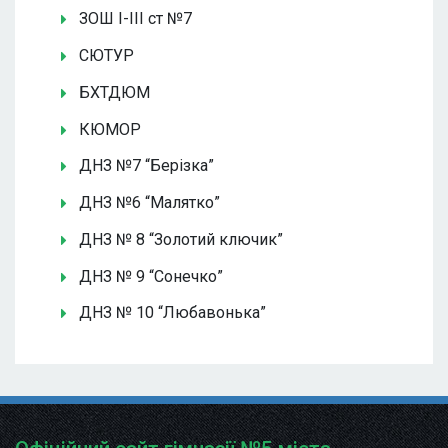
ЗОШ І-ІІІ ст №7
СЮТУР
БХТДЮМ
КЮМОР
ДНЗ №7 “Берізка”
ДНЗ №6 “Малятко”
ДНЗ № 8 “Золотий ключик”
ДНЗ № 9 “Сонечко”
ДНЗ № 10 “Любавонька”