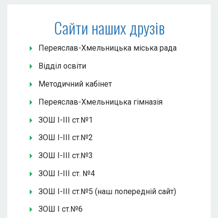
Сайти наших друзів
Переяслав-Хмельницька міська рада
Відділ освіти
Методичний кабінет
Переяслав-Хмельницька гімназія
ЗОШ І-ІІІ ст.№1
ЗОШ І-ІІІ ст.№2
ЗОШ І-ІІІ ст.№3
ЗОШ І-ІІІ ст. №4
ЗОШ І-ІІІ ст.№5 (наш попередній сайт)
ЗОШ І ст.№6