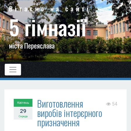
Вітаємо на сайті
5 гімназії
міста Переяслава
Виготовлення
Квітень
54
виробів інтерєрного
29
Середа
призначення