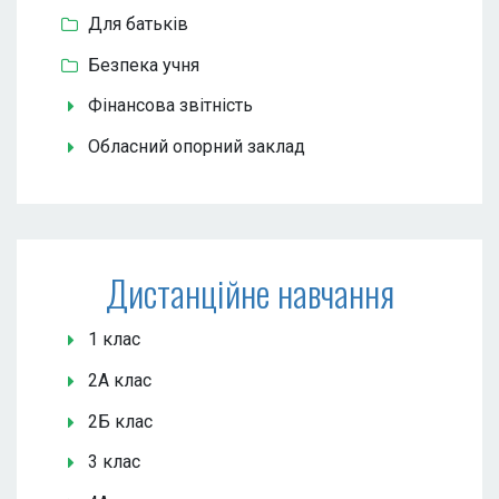
Для батьків
Безпека учня
Фінансова звітність
Обласний опорний заклад
Дистанційне навчання
1 клас
2А клас
2Б клас
3 клас