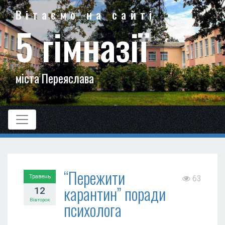
Вітаємо на сайті
5 гімназії
міста Переяслава
“Пережити
Травень
63
карантин” поради
12
Вівторок
психолога