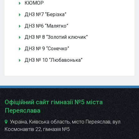
КЮМОР
ДНЗ №7 “Берізка”
ДНЗ №6 “Малятко”
ДНЗ № 8 “Золотий ключик”
ДНЗ № 9 “Сонечко”
ДНЗ № 10 “Любавонька”
Офіційний сайт гімназії №5 міста
Переяслава
Україна, Київська область, місто Переяслав, вул.
Космонавтів 22
, гімназія №5