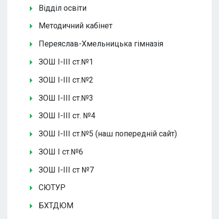
Відділ освіти
Методичний кабінет
Переяслав-Хмельницька гімназія
ЗОШ І-ІІІ ст.№1
ЗОШ І-ІІІ ст.№2
ЗОШ І-ІІІ ст.№3
ЗОШ І-ІІІ ст. №4
ЗОШ І-ІІІ ст.№5 (наш попередній сайт)
ЗОШ І ст.№6
ЗОШ І-ІІІ ст №7
СЮТУР
БХТДЮМ