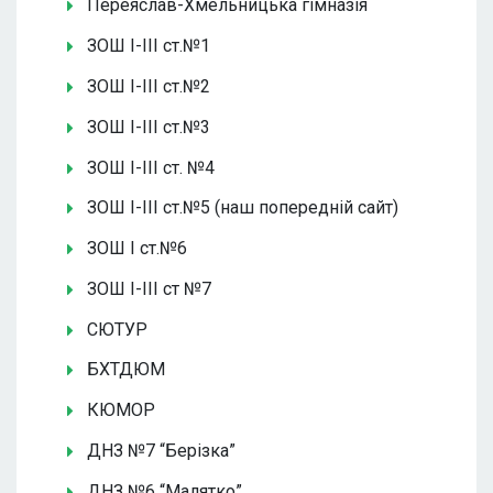
Переяслав-Хмельницька гімназія
ЗОШ І-ІІІ ст.№1
ЗОШ І-ІІІ ст.№2
ЗОШ І-ІІІ ст.№3
ЗОШ І-ІІІ ст. №4
ЗОШ І-ІІІ ст.№5 (наш попередній сайт)
ЗОШ І ст.№6
ЗОШ І-ІІІ ст №7
СЮТУР
БХТДЮМ
КЮМОР
ДНЗ №7 “Берізка”
ДНЗ №6 “Малятко”