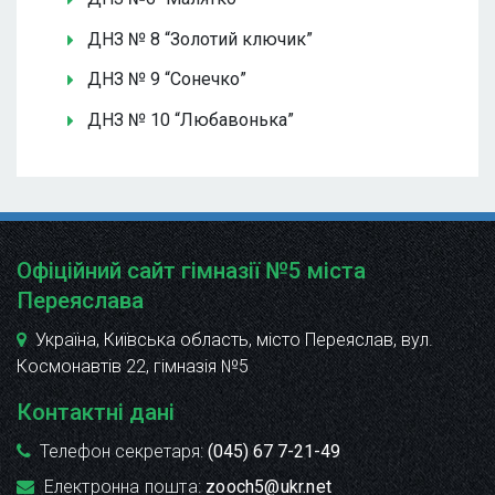
ДНЗ № 8 “Золотий ключик”
ДНЗ № 9 “Сонечко”
ДНЗ № 10 “Любавонька”
Офіційний сайт гімназії №5 міста
Переяслава
Україна, Київська область, місто Переяслав, вул.
Космонавтів 22
, гімназія №5
Контактні дані
Телефон секретаря:
(045) 67 7-21-49
Електронна пошта:
zooch5@ukr.net