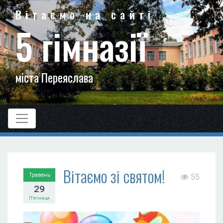
Вітаємо на сайті
5 гімназії
міста Переяслава
Вітаємо зі святом!
Травень
55
29
П’ятниця