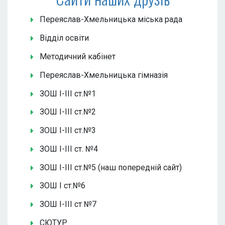
Переяслав-Хмельницька міська рада
Відділ освіти
Методичний кабінет
Переяслав-Хмельницька гімназія
ЗОШ І-ІІІ ст.№1
ЗОШ І-ІІІ ст.№2
ЗОШ І-ІІІ ст.№3
ЗОШ І-ІІІ ст. №4
ЗОШ І-ІІІ ст.№5 (наш попередній сайт)
ЗОШ І ст.№6
ЗОШ І-ІІІ ст №7
СЮТУР