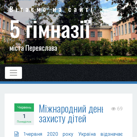
Вітаємо на сайті
5 гімназії
міста Переяслава
Міжнародний день
Червень
69
захисту дітей
1
Понеділок
1червня 2020 року Україна відзначає