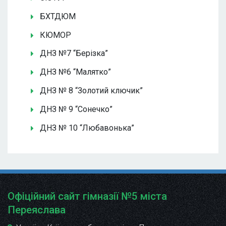
БХТДЮМ
КЮМОР
ДНЗ №7 “Берізка”
ДНЗ №6 “Малятко”
ДНЗ № 8 “Золотий ключик”
ДНЗ № 9 “Сонечко”
ДНЗ № 10 “Любавонька”
Офіційний сайт гімназії №5 міста
Переяслава