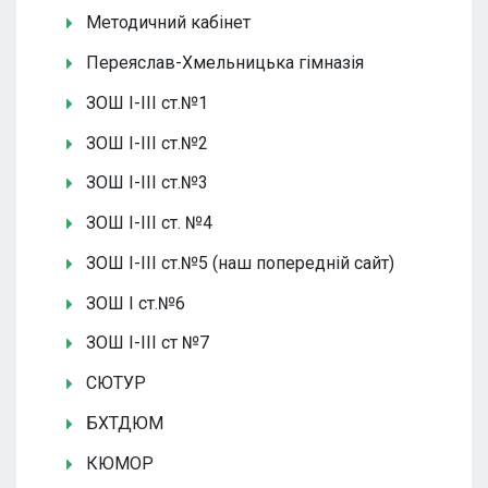
Методичний кабінет
Переяслав-Хмельницька гімназія
ЗОШ І-ІІІ ст.№1
ЗОШ І-ІІІ ст.№2
ЗОШ І-ІІІ ст.№3
ЗОШ І-ІІІ ст. №4
ЗОШ І-ІІІ ст.№5 (наш попередній сайт)
ЗОШ І ст.№6
ЗОШ І-ІІІ ст №7
СЮТУР
БХТДЮМ
КЮМОР