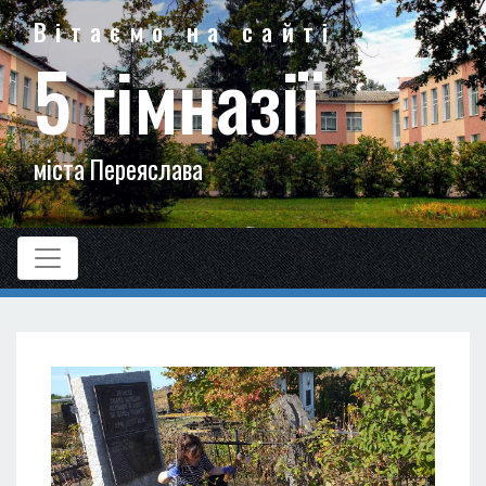
Вітаємо на сайті
5 гімназії
міста Переяслава