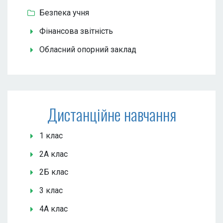
Безпека учня
Фінансова звітність
Обласний опорний заклад
Дистанційне навчання
1 клас
2А клас
2Б клас
3 клас
4А клас