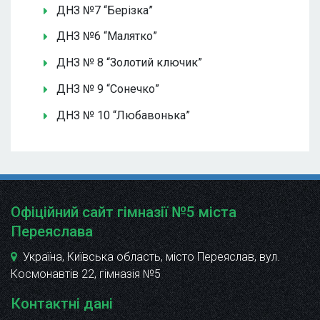
ДНЗ №7 “Берізка”
ДНЗ №6 “Малятко”
ДНЗ № 8 “Золотий ключик”
ДНЗ № 9 “Сонечко”
ДНЗ № 10 “Любавонька”
Офіційний сайт гімназії №5 міста
Переяслава
Україна, Київська область, місто Переяслав, вул.
Космонавтів 22
, гімназія №5
Контактні дані