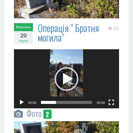
Операція ” Братня
Вересень
62
могила”
20
Неділя
Відеопрогравач
00:00
00:09
Фото
2