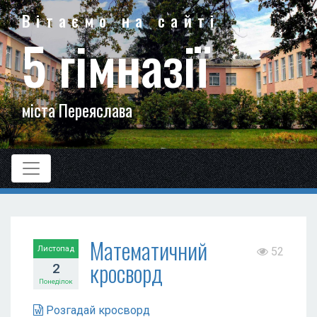
Вітаємо на сайті
5 гімназії
міста Переяслава
Математичний
Листопад
52
кросворд
2
Понеділок
Розгадай кросворд