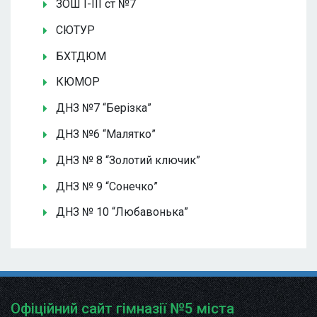
ЗОШ І-ІІІ ст №7
СЮТУР
БХТДЮМ
КЮМОР
ДНЗ №7 “Берізка”
ДНЗ №6 “Малятко”
ДНЗ № 8 “Золотий ключик”
ДНЗ № 9 “Сонечко”
ДНЗ № 10 “Любавонька”
Офіційний сайт гімназії №5 міста