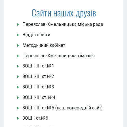
Сайти наших друзів
Переяслав-Хмельницька міська рада
Відділ освіти
Методичний кабінет
Переяслав-Хмельницька гімназія
ЗОШ І-ІІІ ст.№1
ЗОШ І-ІІІ ст.№2
ЗОШ І-ІІІ ст.№3
ЗОШ І-ІІІ ст. №4
ЗОШ І-ІІІ ст.№5 (наш попередній сайт)
ЗОШ І ст.№6